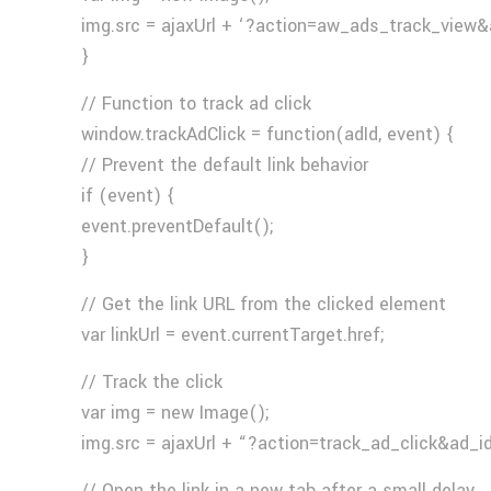
img.src = ajaxUrl + ‘?action=aw_ads_track_view&
}
// Function to track ad click
window.trackAdClick = function(adId, event) {
// Prevent the default link behavior
if (event) {
event.preventDefault();
}
// Get the link URL from the clicked element
var linkUrl = event.currentTarget.href;
// Track the click
var img = new Image();
img.src = ajaxUrl + “?action=track_ad_click&ad_i
// Open the link in a new tab after a small delay