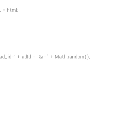
 = html;
ad_id=’ + adId + ‘&r=” + Math.random();