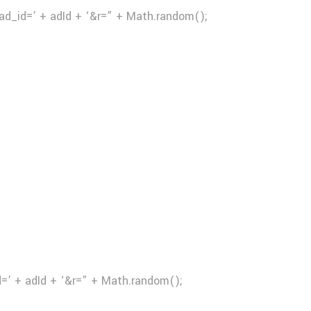
ad_id=’ + adId + ‘&r=” + Math.random();
d=’ + adId + ‘&r=” + Math.random();