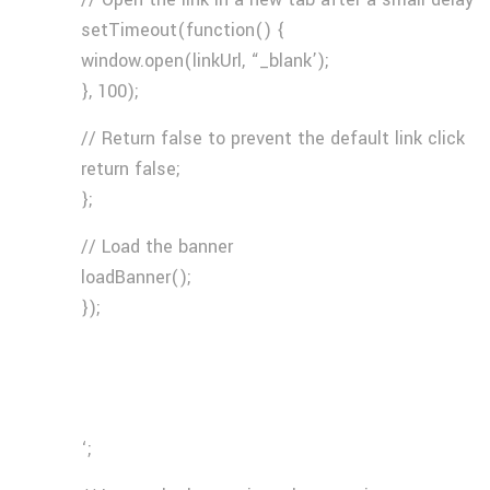
setTimeout(function() {
window.open(linkUrl, “_blank’);
}, 100);
// Return false to prevent the default link click
return false;
};
// Load the banner
loadBanner();
});
‘;