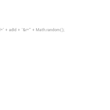
d=’ + adId + ‘&r=” + Math.random();