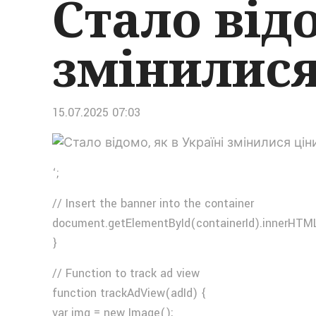
Стало відо
змінилися
15.07.2025 07:03
‘;
// Insert the banner into the container
document.getElementById(containerId).innerHTML
}
// Function to track ad view
function trackAdView(adId) {
var img = new Image();