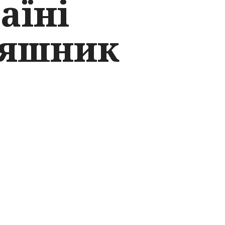
аїні
няшник