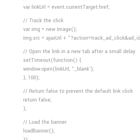
var linkUrl = event.currentTarget.href;
// Track the click
var img = new Image();
img.src = ajaxUrl + “?action=track_ad_click&ad_i
// Open the link in a new tab after a small delay
setTimeout(function() {
window.open(linkUrl, “_blank’);
}, 100);
// Return false to prevent the default link click
return false;
};
// Load the banner
loadBanner();
});