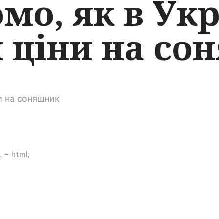
мо, як в Укр
 ціни на со
 = html;