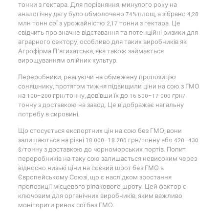
тонни з гектара. Для порівняння, минулого року на
аналогічну дату було обмолочено 74% площ, а зібрано 4,28
млн тонн сої з урожайністю 2,17 тонни з гектара. Це
свідчить про значне відставання та потенційні ризики для
аграрного сектору, особливо для таких виробників як
Агрофірма П’ятихатська, яка також займається
вирощуванням олійних культур.
Переробники, реагуючи на обмежену пропозицію
соняшнику, протягом тижня підвищили ціни на сою з ГМО
на 100–200 грн/тонну, довівши їх до 16 500–17 000 грн/
тонну з доставкою на завод. Це відображає нагальну
потребу в сировині.
Що стосується експортних цін на сою без ГМО, вони
залишаються на рівні 18 000–18 200 грн/тонну або 420–430
$/тонну з доставкою до чорноморських портів. Попит
переробників на таку сою залишається невисоким через
відносно низькі ціни на соєвий шрот без ГМО в
Європейському Союзі, що є наслідком зростання
пропозиції місцевого ріпакового шроту. Цей фактор є
ключовим для органічних виробників, яким важливо
моніторити ринок сої без ГМО.