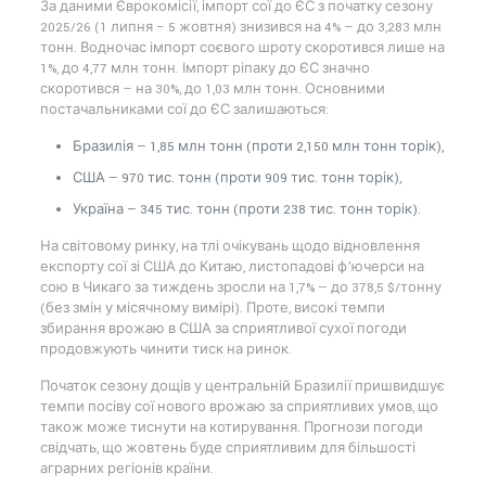
За даними Єврокомісії, імпорт сої до ЄС з початку сезону
2025/26 (1 липня – 5 жовтня) знизився на 4% — до 3,283 млн
тонн. Водночас імпорт соєвого шроту скоротився лише на
1%, до 4,77 млн тонн. Імпорт ріпаку до ЄС значно
скоротився — на 30%, до 1,03 млн тонн. Основними
постачальниками сої до ЄС залишаються:
Бразилія — 1,85 млн тонн (проти 2,150 млн тонн торік),
США — 970 тис. тонн (проти 909 тис. тонн торік),
Україна — 345 тис. тонн (проти 238 тис. тонн торік).
На світовому ринку, на тлі очікувань щодо відновлення
експорту сої зі США до Китаю, листопадові ф’ючерси на
сою в Чикаго за тиждень зросли на 1,7% — до 378,5 $/тонну
(без змін у місячному вимірі). Проте, високі темпи
збирання врожаю в США за сприятливої сухої погоди
продовжують чинити тиск на ринок.
Початок сезону дощів у центральній Бразилії пришвидшує
темпи посіву сої нового врожаю за сприятливих умов, що
також може тиснути на котирування. Прогнози погоди
свідчать, що жовтень буде сприятливим для більшості
аграрних регіонів країни.