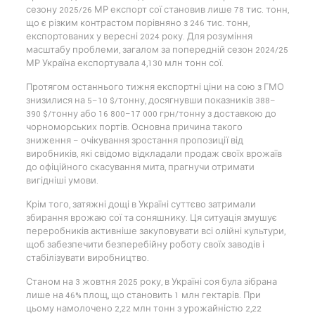
сезону 2025/26 МР експорт сої становив лише 78 тис. тонн,
що є різким контрастом порівняно з 246 тис. тонн,
експортованих у вересні 2024 року. Для розуміння
масштабу проблеми, загалом за попередній сезон 2024/25
МР Україна експортувала 4,130 млн тонн сої.
Протягом останнього тижня експортні ціни на сою з ГМО
знизилися на 5–10 $/тонну, досягнувши показників 388–
390 $/тонну або 16 800–17 000 грн/тонну з доставкою до
чорноморських портів. Основна причина такого
зниження – очікування зростання пропозиції від
виробників, які свідомо відкладали продаж своїх врожаїв
до офіційного скасування мита, прагнучи отримати
вигідніші умови.
Крім того, затяжні дощі в Україні суттєво затримали
збирання врожаю сої та соняшнику. Ця ситуація змушує
переробників активніше закуповувати всі олійні культури,
щоб забезпечити безперебійну роботу своїх заводів і
стабілізувати виробництво.
Станом на 3 жовтня 2025 року, в Україні соя була зібрана
лише на 46% площ, що становить 1 млн гектарів. При
цьому намолочено 2,22 млн тонн з урожайністю 2,22