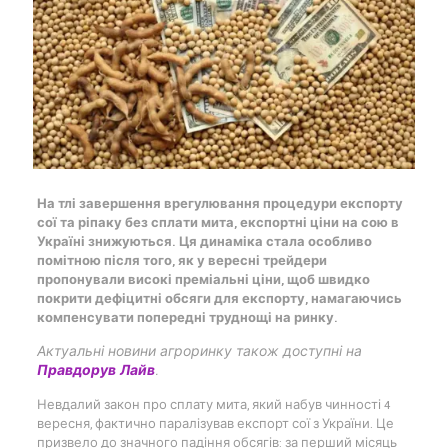
На тлі завершення врегулювання процедури експорту
сої та ріпаку без сплати мита, експортні ціни на сою в
Україні знижуються. Ця динаміка стала особливо
помітною після того, як у вересні трейдери
пропонували високі преміальні ціни, щоб швидко
покрити дефіцитні обсяги для експорту, намагаючись
компенсувати попередні труднощі на ринку.
Актуальні новини агроринку також доступні на
Правдорув Лайв
.
Невдалий закон про сплату мита, який набув чинності 4
вересня, фактично паралізував експорт сої з України. Це
призвело до значного падіння обсягів: за перший місяць