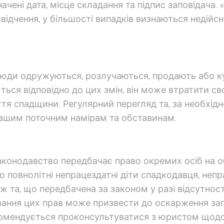
ачені дата, місце складання та підпис заповідача. 
свідчення, у більшості випадків визнаються неді
юди одружуються, розлучаються, продають або куп
ться відповідно до цих змін, він може втратити с
я спадщини. Регулярний перегляд та, за необхідно
вашим поточним намірам та обставинам.
 законодавство передбачає право окремих осіб на 
о повнолітні непрацездатні діти спадкодавця, непр
 та, що передбачена за законом у разі відсутності
ування цих прав може призвести до оскарження за
комендується проконсультуватися з юристом щодо 