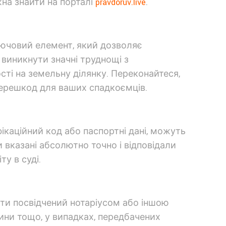
жна знайти на порталі
pravdoruv.live
.
лючовий елемент, який дозволяє
виникнути значні труднощі з
і на земельну ділянку. Переконайтеся,
перешкод для ваших спадкоємців.
фікаційний код або паспортні дані, можуть
 вказані абсолютно точно і відповідали
у в суді.
ути посвідчений нотаріусом або іншою
ини тощо, у випадках, передбачених