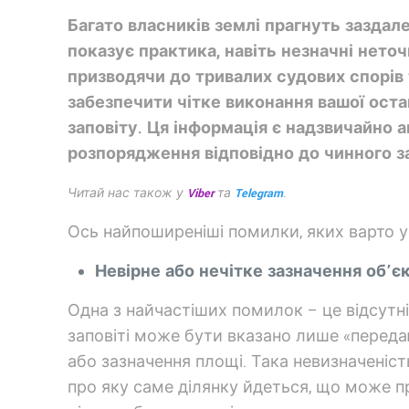
Багато власників землі прагнуть заздал
показує практика, навіть незначні нет
призводячи до тривалих судових спорів 
забезпечити чітке виконання вашої оста
заповіту. Ця інформація є надзвичайно 
розпорядження відповідно до чинного за
Читай нас також у
Viber
та
Telegram
.
Ось найпоширеніші помилки, яких варто у
Невірне або нечітке зазначення об’є
Одна з найчастіших помилок – це відсутні
заповіті може бути вказано лише «переда
або зазначення площі. Така невизначеніс
про яку саме ділянку йдеться, що може п