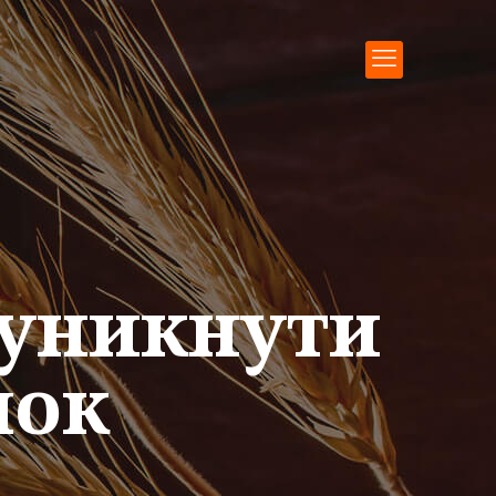
 уникнути
лок