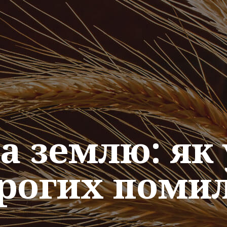
на землю: як
рогих поми