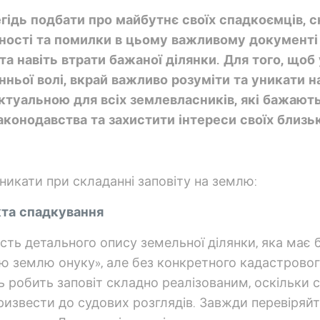
егідь подбати про майбутнє своїх спадкоємців, с
очності та помилки в цьому важливому документі
та навіть втрати бажаної ділянки. Для того, що
нньої волі, вкрай важливо розуміти та уникати 
актуальною для всіх землевласників, які бажают
конодавства та захистити інтереси своїх близь
никати при складанні заповіту на землю:
кта спадкування
сть детального опису земельної ділянки, яка має 
ю землю онуку», але без конкретного кадастровог
ть робить заповіт складно реалізованим, оскільки
ризвести до судових розглядів. Завжди перевіряйт