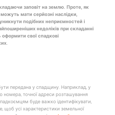
кладаючи заповіт на землю. Проте, як
 можуть мати серйозні наслідки,
б уникнути подібних неприємностей і
найпоширеніших недоліків при складанні
ь оформити свої спадкові
ких.
бути передана у спадщину. Наприклад, у
о номера, точної адреси розташування
 спадкоємцям буде важко ідентифікувати,
е, щоб усі характеристики земельної