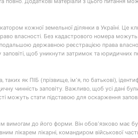
та повно. Додаткові матеріали з цього питання мо
катором кожної земельної ділянки в Україні. Це к
раво власності. Без кадастрового номера можуть 
одальшою державною реєстрацією права власност
у заповіті, щоб уникнути затримок та юридичних 
таких як ПІБ (прізвище, ім’я, по батькові), іденти
ну чинність заповіту. Важливо, щоб усі дані були
ті можуть стати підставою для оскарження заповіт
им вимогам до його форми. Він обов’язково має б
им лікарем лікарні, командиром військової част