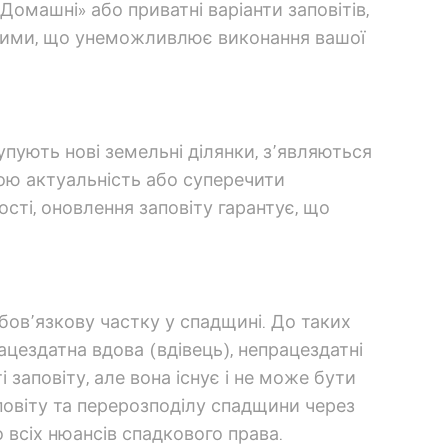
«Домашні» або приватні варіанти заповітів,
йсними, що унеможливлює виконання вашої
ують нові земельні ділянки, з’являються
вою актуальність або суперечити
сті, оновлення заповіту гарантує, що
обов’язкову частку у спадщині. До таких
ацездатна вдова (вдівець), непрацездатні
 заповіту, але вона існує і не може бути
повіту та перерозподілу спадщини через
всіх нюансів спадкового права.