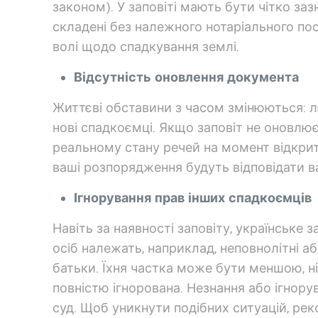
законом). У заповіті мають бути чітко зазн
складені без належного нотаріального по
волі щодо спадкування землі.
Відсутність оновлення документа
Життєві обставини з часом змінюються: л
нові спадкоємці. Якщо заповіт не оновлює
реальному стану речей на момент відкритт
ваші розпорядження будуть відповідати 
Ігнорування прав інших спадкоємців
Навіть за наявності заповіту, українське
осіб належать, наприклад, неповнолітні аб
батьки. Їхня частка може бути меншою, ніж
повністю ігнорована. Незнання або ігнор
суд. Щоб уникнути подібних ситуацій, ре