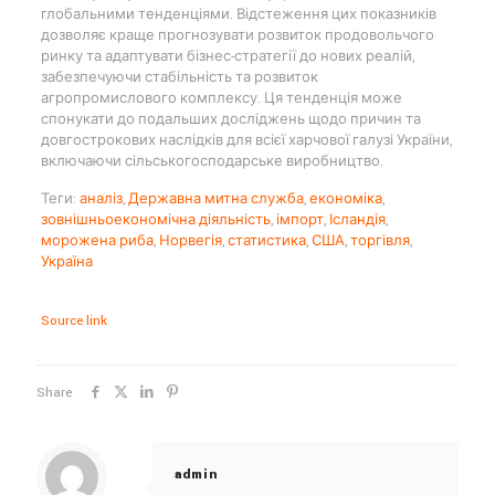
глобальними тенденціями. Відстеження цих показників
дозволяє краще прогнозувати розвиток продовольчого
ринку та адаптувати бізнес-стратегії до нових реалій,
забезпечуючи стабільність та розвиток
агропромислового комплексу. Ця тенденція може
спонукати до подальших досліджень щодо причин та
довгострокових наслідків для всієї харчової галузі України,
включаючи сільськогосподарське виробництво.
Теги:
аналіз
,
Державна митна служба
,
економіка
,
зовнішньоекономічна діяльність
,
імпорт
,
Ісландія
,
морожена риба
,
Норвегія
,
статистика
,
США
,
торгівля
,
Україна
Source link
Share
admin