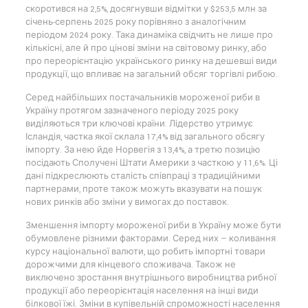
скоротився на 2,5%, досягнувши відмітки у $253,5 млн за
січень-серпень 2025 року порівняно з аналогічним
періодом 2024 року. Така динаміка свідчить не лише про
кількісні, але й про цінові зміни на світовому ринку, або
про переорієнтацію українського ринку на дешевші види
продукції, що впливає на загальний обсяг торгівлі рибою.
Серед найбільших постачальників мороженої риби в
Україну протягом зазначеного періоду 2025 року
виділяються три ключові країни. Лідерство утримує
Ісландія, частка якої склала 17,4% від загального обсягу
імпорту. За нею йде Норвегія з 13,4%, а третю позицію
посідають Сполучені Штати Америки з часткою у 11,6%. Ці
дані підкреслюють сталість співпраці з традиційними
партнерами, проте також можуть вказувати на пошук
нових ринків або зміни у вимогах до поставок.
Зменшення імпорту мороженої риби в Україну може бути
обумовлене різними факторами. Серед них — коливання
курсу національної валюти, що робить імпортні товари
дорожчими для кінцевого споживача. Також не
виключено зростання внутрішнього виробництва рибної
продукції або переорієнтація населення на інші види
білкової їжі. Зміни в купівельній спроможності населення