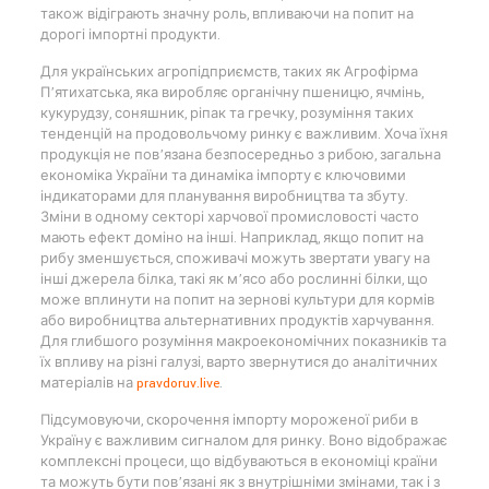
також відіграють значну роль, впливаючи на попит на
дорогі імпортні продукти.
Для українських агропідприємств, таких як Агрофірма
П’ятихатська, яка виробляє органічну пшеницю, ячмінь,
кукурудзу, соняшник, ріпак та гречку, розуміння таких
тенденцій на продовольчому ринку є важливим. Хоча їхня
продукція не пов’язана безпосередньо з рибою, загальна
економіка України та динаміка імпорту є ключовими
індикаторами для планування виробництва та збуту.
Зміни в одному секторі харчової промисловості часто
мають ефект доміно на інші. Наприклад, якщо попит на
рибу зменшується, споживачі можуть звертати увагу на
інші джерела білка, такі як м’ясо або рослинні білки, що
може вплинути на попит на зернові культури для кормів
або виробництва альтернативних продуктів харчування.
Для глибшого розуміння макроекономічних показників та
їх впливу на різні галузі, варто звернутися до аналітичних
матеріалів на
pravdoruv.live
.
Підсумовуючи, скорочення імпорту мороженої риби в
Україну є важливим сигналом для ринку. Воно відображає
комплексні процеси, що відбуваються в економіці країни
та можуть бути пов’язані як з внутрішніми змінами, так і з