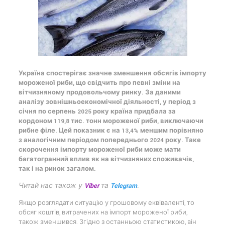
Україна спостерігає значне зменшення обсягів імпорту
мороженої риби, що свідчить про певні зміни на
вітчизняному продовольчому ринку. За даними
аналізу зовнішньоекономічної діяльності, у період з
січня по серпень 2025 року країна придбала за
кордоном 119,8 тис. тонн мороженої риби, виключаючи
рибне філе. Цей показник є на 13,4% меншим порівняно
з аналогічним періодом попереднього 2024 року. Таке
скорочення імпорту мороженої риби може мати
багатогранний вплив як на вітчизняних споживачів,
так і на ринок загалом.
Читай нас також у
Viber
та
Telegram
.
Якщо розглядати ситуацію у грошовому еквіваленті, то
обсяг коштів, витрачених на імпорт мороженої риби,
також зменшився. Згідно з останньою статистикою, він