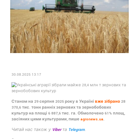
30.08.2025 13:17
Станом на 29 серпня 2025 року в Україні
вже зібрано
28
370,6 тис. тонн ранніх зернових та зернобобових
культур на площі 6 887,6 тис. га. Обмолочено 61% площ,
засіяних цими культурами, пише
agronews.ua
.
Читай нас також у
Viber
та
Telegram
.