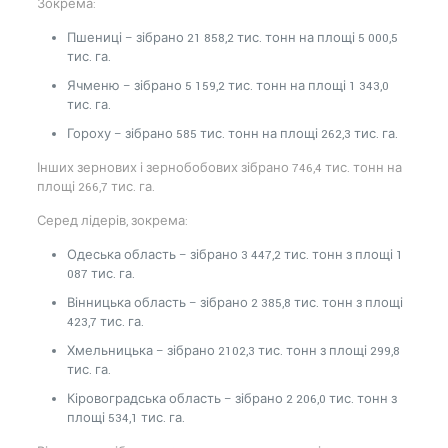
Зокрема:
Пшениці – зібрано 21 858,2 тис. тонн на площі 5 000,5
тис. га.
Ячменю – зібрано 5 159,2 тис. тонн на площі 1 343,0
тис. га.
Гороху – зібрано 585 тис. тонн на площі 262,3 тис. га.
Інших зернових і зернобобових зібрано 746,4 тис. тонн на
площі 266,7 тис. га.
Серед лідерів, зокрема:
Одеська область – зібрано 3 447,2 тис. тонн з площі 1
087 тис. га.
Вінницька область – зібрано 2 385,8 тис. тонн з площі
423,7 тис. га.
Хмельницька – зібрано 2102,3 тис. тонн з площі 299,8
тис. га.
Кіровоградська область – зібрано 2 206,0 тис. тонн з
площі 534,1 тис. га.