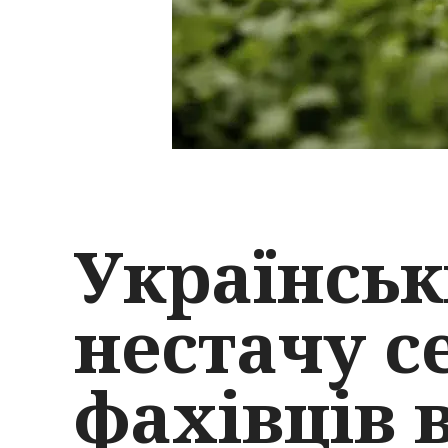
Українськ
нестачу с
фахівців 