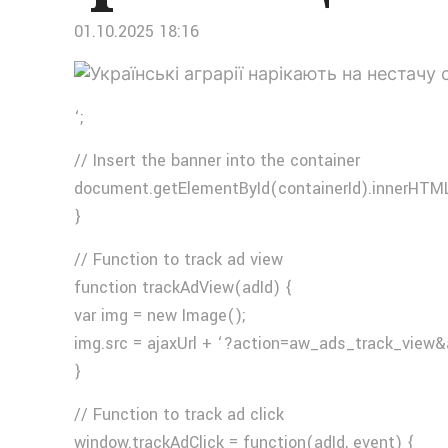
01.10.2025 18:16
‘;
// Insert the banner into the container
document.getElementById(containerId).innerHTML
}
// Function to track ad view
function trackAdView(adId) {
var img = new Image();
img.src = ajaxUrl + ‘?action=aw_ads_track_view&
}
// Function to track ad click
window.trackAdClick = function(adId, event) {