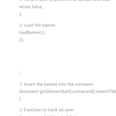
return false;
};
// Load the banner
loadBanner();
});
‘;
// Insert the banner into the container
document.getElementById(containerId).innerHTML
}
// Function to track ad view