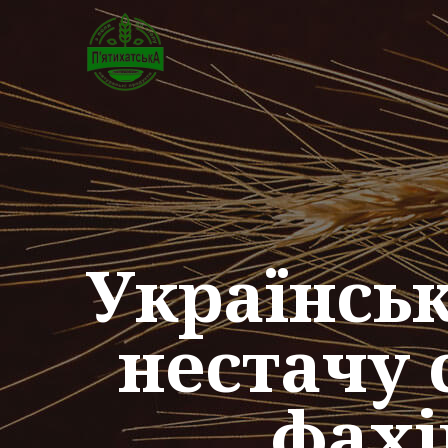
Українськ
нестачу 
фахі