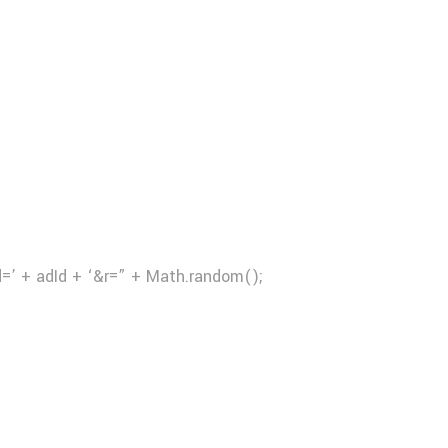
d=’ + adId + ‘&r=” + Math.random();