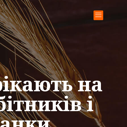
рікають на
ітників і
ланки