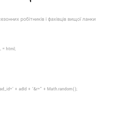
 = html;
ad_id=’ + adId + ‘&r=” + Math.random();