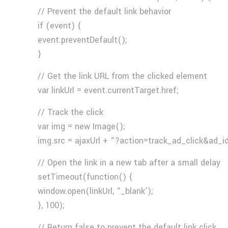
// Prevent the default link behavior
if (event) {
event.preventDefault();
}
// Get the link URL from the clicked element
var linkUrl = event.currentTarget.href;
// Track the click
var img = new Image();
img.src = ajaxUrl + “?action=track_ad_click&ad_i
// Open the link in a new tab after a small delay
setTimeout(function() {
window.open(linkUrl, “_blank’);
}, 100);
// Return false to prevent the default link click