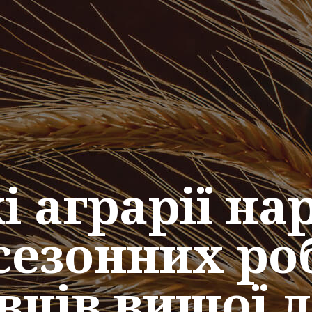
і аграрії на
сезонних роб
вців вищої 