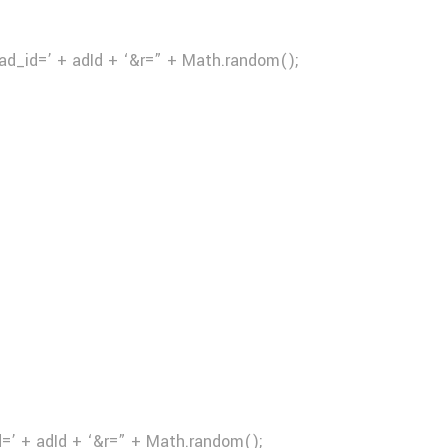
ad_id=’ + adId + ‘&r=” + Math.random();
d=’ + adId + ‘&r=” + Math.random();