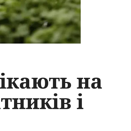
рікають на
тників і