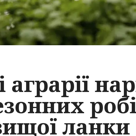
і аграрії на
езонних робі
вищої ланки