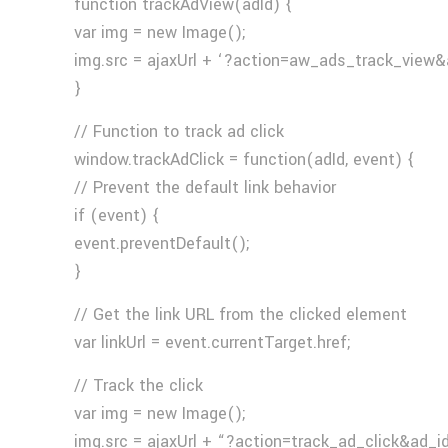
function trackAdView(adId) {
var img = new Image();
img.src = ajaxUrl + ‘?action=aw_ads_track_view&
}
// Function to track ad click
window.trackAdClick = function(adId, event) {
// Prevent the default link behavior
if (event) {
event.preventDefault();
}
// Get the link URL from the clicked element
var linkUrl = event.currentTarget.href;
// Track the click
var img = new Image();
img.src = ajaxUrl + “?action=track_ad_click&ad_i