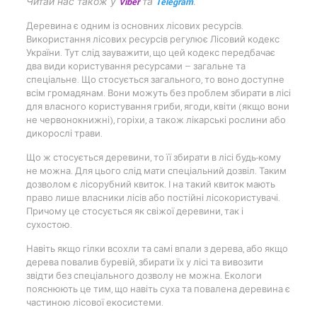
Читай нас також у
Viber
та
Telegram
.
Деревина є одним із основних лісових ресурсів.
Використання лісових ресурсів регулює Лісовий кодекс
України. Тут слід зауважити, що цей кодекс передбачає
два види користування ресурсами — загальне та
спеціальне. Що стосується загального, то воно доступне
всім громадянам. Вони можуть без проблем збирати в лісі
для власного користування гриби, ягоди, квіти (якщо вони
не червонокнижні), горіхи, а також лікарські рослини або
дикорослі трави.
Що ж стосується деревини, то її збирати в лісі будь-кому
не можна. Для цього слід мати спеціальний дозвіл. Таким
дозволом є лісорубний квиток. І на такий квиток мають
право лише власники лісів або постійні лісокористувачі.
Причому це стосується як свіжої деревини, так і
сухостою.
Навіть якщо гілки всохли та самі впали з дерева, або якщо
дерева повалив буревій, збирати їх у лісі та вивозити
звідти без спеціального дозволу не можна. Екологи
пояснюють це тим, що навіть суха та повалена деревина є
частиною лісової екосистеми.