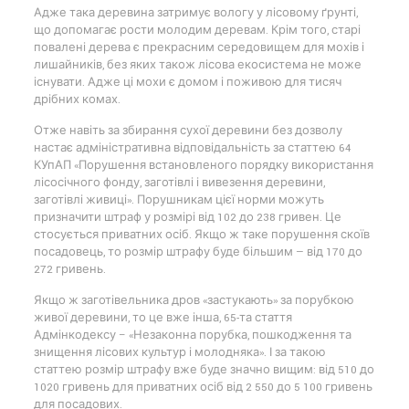
Адже така деревина затримує вологу у лісовому ґрунті,
що допомагає рости молодим деревам. Крім того, старі
повалені дерева є прекрасним середовищем для мохів і
лишайників, без яких також лісова екосистема не може
існувати. Адже ці мохи є домом і поживою для тисяч
дрібних комах.
Отже навіть за збирання сухої деревини без дозволу
настає адміністративна відповідальність за статтею 64
КУпАП «Порушення встановленого порядку використання
лісосічного фонду, заготівлі і вивезення деревини,
заготівлі живиці». Порушникам цієї норми можуть
призначити штраф у розмірі від 102 до 238 гривен. Це
стосується приватних осіб. Якщо ж таке порушення скоїв
посадовець, то розмір штрафу буде більшим — від 170 до
272 гривень.
Якщо ж заготівельника дров «застукають» за порубкою
живої деревини, то це вже інша, 65-та стаття
Адмінкодексу – «Незаконна порубка, пошкодження та
знищення лісових культур і молодняка». І за такою
статтею розмір штрафу вже буде значно вищим: від 510 до
1020 гривень для приватних осіб від 2 550 до 5 100 гривень
для посадових.