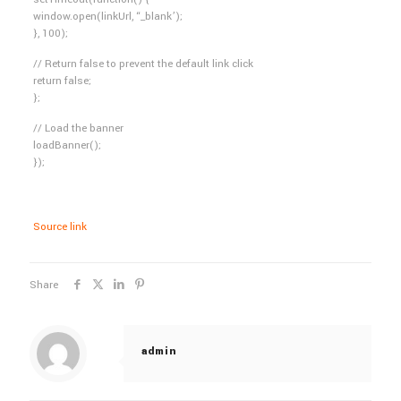
window.open(linkUrl, “_blank’);
}, 100);
// Return false to prevent the default link click
return false;
};
// Load the banner
loadBanner();
});
Source link
Share
admin