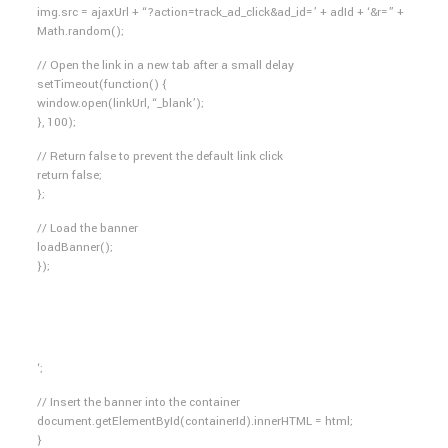
img.src = ajaxUrl + “?action=track_ad_click&ad_id=’ + adId + ‘&r=” +
Math.random();
// Open the link in a new tab after a small delay
setTimeout(function() {
window.open(linkUrl, “_blank’);
}, 100);
// Return false to prevent the default link click
return false;
};
// Load the banner
loadBanner();
});
‘;
// Insert the banner into the container
document.getElementById(containerId).innerHTML = html;
}