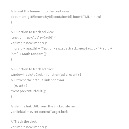
‘;
// Insert the banner into the container
document.getElementById(containerId).innerHTML = html;
}
// Function to track ad view
function trackAdView(adId) {
var img = new Image();
img.src = ajaxUrl + ‘?action=aw_ads_track_view&ad_id=’ + adId +
‘&r=” + Math.random();
}
// Function to track ad click
window.trackAdClick = function(adId, event) {
// Prevent the default link behavior
if (event) {
event.preventDefault();
}
// Get the link URL from the clicked element
var linkUrl = event.currentTarget.href;
// Track the click
var img = new Image();