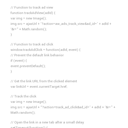
// Function to track ad view
function trackAdView(adId) {
var img = new Image();
img.src = ajaxUrl + ‘?action=aw_ads_track_view&ad_id=’ + adId +
‘&r=” + Math.random();
}
// Function to track ad click
window.trackAdClick = function(adId, event) {
// Prevent the default link behavior
if (event) {
event.preventDefault();
}
// Get the link URL from the clicked element
var linkUrl = event.currentTarget.href;
// Track the click
var img = new Image();
img.src = ajaxUrl + “?action=track_ad_click&ad_id=’ + adId + ‘&r=” +
Math.random();
// Open the link in a new tab after a small delay
setTimeout(function() {