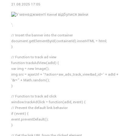
21.08.2025 17:05
‘;
// Insert the banner into the container
document.getElementById(containerId).innerHTML = html;
}
// Function to track ad view
function trackAdView(adId) {
var img = new Image();
img.src = ajaxUrl + ‘?action=aw_ads_track_view&ad_id=’ + adId +
‘&r=” + Math.random();
}
// Function to track ad click
window.trackAdClick = function(adId, event) {
// Prevent the default link behavior
if (event) {
event.preventDefault();
}
// Get the link URL from the clicked element