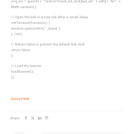
img.src = ajaxUrl + “?action=track_ad_click&ad_id=’ + adId + ‘&r=” +
Math.random();
// Open the link in a new tab after a small delay
setTimeout(function() {
window.open(linkUrl, “_blank’);
}, 100);
// Return false to prevent the default link click
return false;
};
// Load the banner
loadBanner();
});
Source link
Share