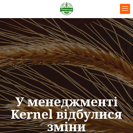
У менеджменті
Kernel відбулися
зміни