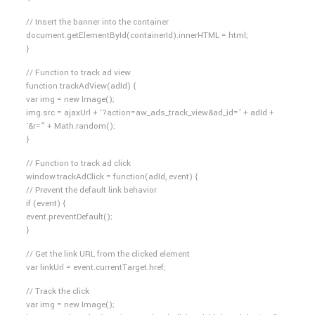
// Insert the banner into the container
document.getElementById(containerId).innerHTML = html;
}
// Function to track ad view
function trackAdView(adId) {
var img = new Image();
img.src = ajaxUrl + ‘?action=aw_ads_track_view&ad_id=’ + adId +
‘&r=” + Math.random();
}
// Function to track ad click
window.trackAdClick = function(adId, event) {
// Prevent the default link behavior
if (event) {
event.preventDefault();
}
// Get the link URL from the clicked element
var linkUrl = event.currentTarget.href;
// Track the click
var img = new Image();