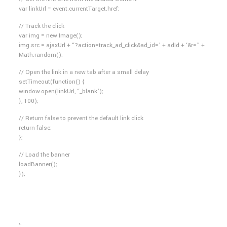
var linkUrl = event.currentTarget.href;
// Track the click
var img = new Image();
img.src = ajaxUrl + “?action=track_ad_click&ad_id=’ + adId + ‘&r=” +
Math.random();
// Open the link in a new tab after a small delay
setTimeout(function() {
window.open(linkUrl, “_blank’);
}, 100);
// Return false to prevent the default link click
return false;
};
// Load the banner
loadBanner();
});
‘;