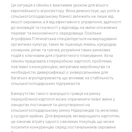
Ця ситуація з CêlaVíta є важливим уроком для всього
європейського агросектору. Вона демонструє, що успіх в
сільськогосподарському бізнесі залежить не лише від
якості сировини, а й від ефективного управління, здатності
до інновацій та гнучкості у відповідь на зміни споживчих
переваг та економічного середовища. Оскільки
Агрофірма П’ятихатська спеціалізується на вирощуванні
органічних культур, таких як пшениця, ячмінь, кукурудза,
соняшник, ріпак та гречка, розуміння таких ринкових
подій є ключовим для стратегічного планування. Хоча
CêlaVíta працювала з переробкою картоплі, проблеми,
пов’язані з конкуренцією, витратами виробництва та
необхідністю диверсифікації, є універсальними для
багатьох агропідприємств, що впливає на стабільність
сільськогосподарських підприємств.
Банкрутство такого значущого гравця на ринку
переробленої картоплі може спричинити певні зміни у
ланцюгах постачання та ціноутворенні на
сільськогосподарському ринку Нідерландів та, можливо,
у сусідніх країнах. Для фермерів, які вирощують картоплю,
це означає втрату одного з великих покупців, що може
посилити конкуренцію серед постачальників сировини.