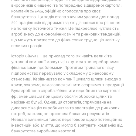
виробників очищеної та попередньо відвареної картоплі,
компанія CêlaVíta, офіційно оголосила про своє
банкрутство. Ця подія стала значним ударом для понад
200 працівників підприємства, які дізналися про рішення
на початку поточного тижня. Це підкреслює чутливість
агробізнесу до економічних змін та ринкових тенденцій,
що можуть призвести до фінансових труднощів навіть у
великих гравців.
Історія CêlaVíta – це приклад того, як навіть великі та
усталені компанії можуть зіткнутися з непереборними
фінансовими проблемами. Протягом тривалого часу
підприємство перебувало у складному фінансовому
становищі. Керівництво компанії шукало шляхи виходу з
кризи, зокрема, намагалося змінити асортимент продукції.
Була зроблена спроба збільшити виробництво картоплі
фрі, зменшивши при цьому обсяги обробки цілих та
нарізаних бульб. Однак, ця стратегія, спрямована на
диверсифікацію виробництва та адаптацію до ринкових
потреб, на жаль, не принесла бажаних результатів.
Невдалі виявилися також переговори щодо потенційних
інвестицій або злиття, що могло б врятувати компанію від
банкрутства виробника картоплі.