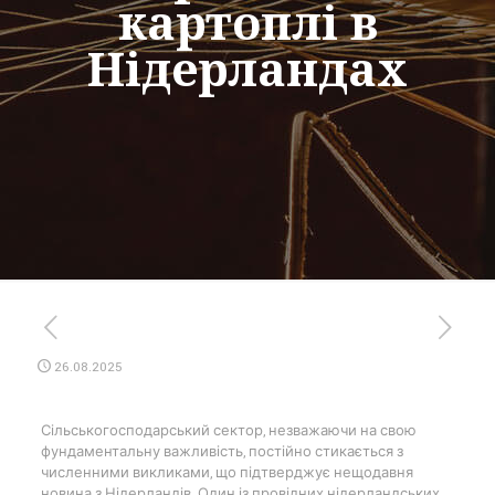
картоплі в
Нідерландах
26.08.2025
Сільськогосподарський сектор, незважаючи на свою
фундаментальну важливість, постійно стикається з
численними викликами, що підтверджує нещодавня
новина з Нідерландів. Один із провідних нідерландських