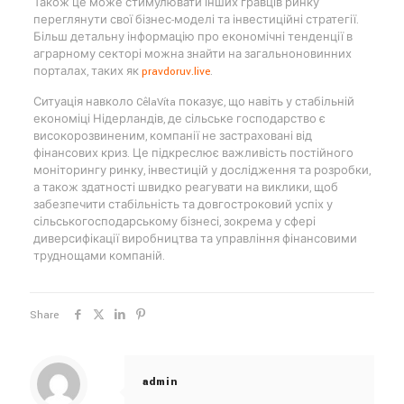
Також це може стимулювати інших гравців ринку
переглянути свої бізнес-моделі та інвестиційні стратегії.
Більш детальну інформацію про економічні тенденції в
аграрному секторі можна знайти на загальноновинних
порталах, таких як
pravdoruv.live
.
Ситуація навколо CêlaVíta показує, що навіть у стабільній
економіці Нідерландів, де сільське господарство є
високорозвиненим, компанії не застраховані від
фінансових криз. Це підкреслює важливість постійного
моніторингу ринку, інвестицій у дослідження та розробки,
а також здатності швидко реагувати на виклики, щоб
забезпечити стабільність та довгостроковий успіх у
сільськогосподарському бізнесі, зокрема у сфері
диверсифікації виробництва та управління фінансовими
труднощами компаній.
Share
admin