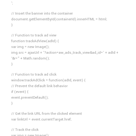
‘;
// Insert the banner into the container
document.getElementById(containerId).innerHTML = html;
}
// Function to track ad view
function trackAdView(adId) {
var img = new Image();
img.src = ajaxUrl + ‘?action=aw_ads_track_view&ad_id=’ + adId +
‘&r=” + Math.random();
}
// Function to track ad click
window.trackAdClick = function(adId, event) {
// Prevent the default link behavior
if (event) {
event.preventDefault();
}
// Get the link URL from the clicked element
var linkUrl = event.currentTarget.href;
// Track the click
var img = new Image();