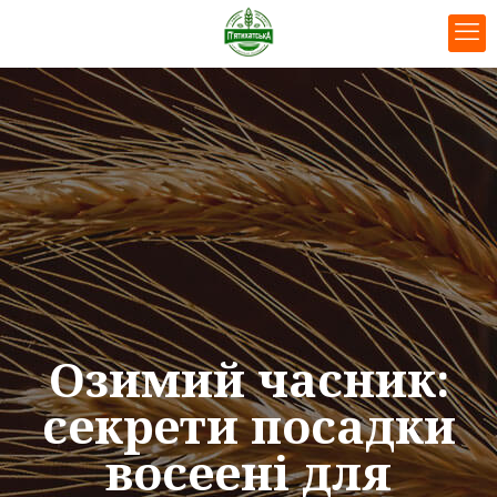
Озимий часник:
секрети посадки
восеені для