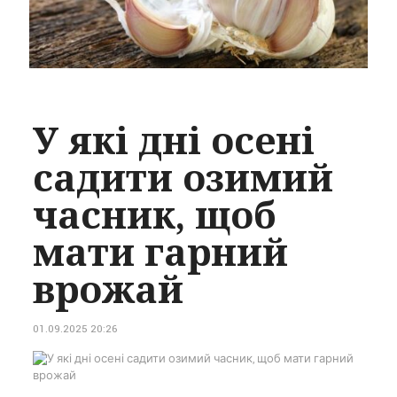
У які дні осені
садити озимий
часник, щоб
мати гарний
врожай
01.09.2025 20:26