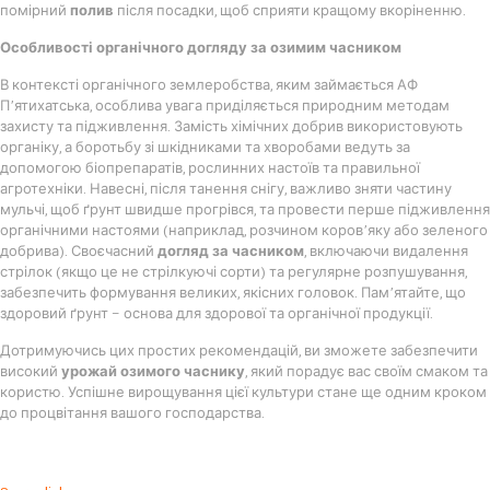
помірний
полив
після посадки, щоб сприяти кращому вкоріненню.
Особливості органічного догляду за озимим часником
В контексті органічного землеробства, яким займається АФ
П’ятихатська, особлива увага приділяється природним методам
захисту та підживлення. Замість хімічних добрив використовують
органіку, а боротьбу зі шкідниками та хворобами ведуть за
допомогою біопрепаратів, рослинних настоїв та правильної
агротехніки. Навесні, після танення снігу, важливо зняти частину
мульчі, щоб ґрунт швидше прогрівся, та провести перше підживлення
органічними настоями (наприклад, розчином коров’яку або зеленого
добрива). Своєчасний
догляд за часником
, включаючи видалення
стрілок (якщо це не стрілкуючі сорти) та регулярне розпушування,
забезпечить формування великих, якісних головок. Пам’ятайте, що
здоровий ґрунт – основа для здорової та органічної продукції.
Дотримуючись цих простих рекомендацій, ви зможете забезпечити
високий
урожай озимого часнику
, який порадує вас своїм смаком та
користю. Успішне вирощування цієї культури стане ще одним кроком
до процвітання вашого господарства.