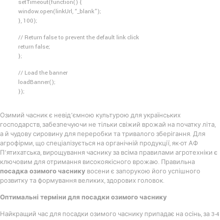
setTimeout(function() {
window.open(linkUrl, “_blank”);
}, 100);
// Return false to prevent the default link click
return false;
};
// Load the banner
loadBanner();
});
Озимий часник є невід’ємною культурою для українських
господарств, забезпечуючи не тільки свіжий врожай на початку літа,
а й чудову сировину для переробки та тривалого зберігання. Для
агрофірми, що спеціалізується на органічній продукції, як-от АФ
П’ятихатська, вирощування часнику за всіма правилами агротехніки є
ключовим для отримання високоякісного врожаю. Правильна
посадка озимого часнику
восени є запорукою його успішного
розвитку та формування великих, здорових головок.
Оптимальні терміни для посадки озимого часнику
Найкращий час для посадки озимого часнику припадає на осінь, за 3-4