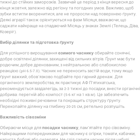
тижні до стійких заморозків. Зазвичай це період з кінця вересня до
кінця жовтня, залежно від регіону та погодних умов. Важливо, щоб
зубки встигли вкоренитися, але не проросли над поверхнею ґрунту.
Деякі аграрії також орієнтуються на фази Місяця, вважаючи, що
саджати найкраще на спадаючий Місяць у знаках Землі (Телець, Діва,
Козеріг).
Вибір ділянки та підготовка ґрунту
Для успішного вирощування
озимого часнику
обирайте сонячні,
добре освітлені ділянки, захищені від сильних вітрів. Ґрунт має бути
родючим, добре дренованим, з нейтральною або слабокислою
реакцією (pH 6.5-7.0). Часник не переносить застій води, тому якщо
ґрунт важкий, обов’язково подбайте про гарний дренаж. Для
органічного землеробства, як практикує АФ П’ятихатська,
рекомендується заздалегідь, за 2-3 тижні до посадки, внести органічні
добрива: перегній або компост (5-6 кг на 1 кв.м). Це забезпечить
необхідні поживні речовини та покращить структуру ґрунту.
Перекопайте ділянку на глибину 20-25 см, ретельно розпушіть.
Важливість сівозміни
Обираючи місце для
посадки часнику
, пам’ятайте про сівозміну.
Найкращими попередниками для часнику є огірки, томати, кабачки,
капуста, бобові або сидерати. Не слід садити часник після цибулі,