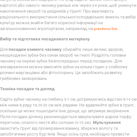
картоплі або самого часнику раніше ніж через 3-4 роки, щоб уникнути
накопичення хвороб та шкідників у ґрунті. Про важливість
раціонального використання сільськогосподарських земель та вибір
культур можна знайти багато корисної інформації на
загальноновинних агропорталах, наприклад, на
pravdoruv.live
.
Вибір та підготовка посадкового матеріалу
Для
посадки озимого часнику
обирайте лише великі, здорові,
неушкоджені зубки без ознак хвороб чи гнилі. Розділіть головки
часнику на окремі зубки безпосередньо перед посадкою. Для
знезараження можна замочити зубки на кілька годин у слабкому
розчині марганцівки або фітоспорину. Це запобіжить розвитку
грибкових захворювань.
Техніка посадки та догляд
Садіть зубки часнику на глибину 5-7 см, дотримуючись відстані 8-10 см
між ними в ряду та 20-25 см між рядами. Не вдавлюйте зубки в ґрунт,
оскільки це може пошкодити їхнє донце, що затримує вкорінення.
Після посадки ділянку рекомендується замульчувати шаром торфу,
перегною, опалого листя або соломи (5-10 см).
Мульчування
захистить ґрунт від промерзання взимку, збереже вологу та
запобігатиме росту бур’янів. Якщо осінь суха, необхідно провести