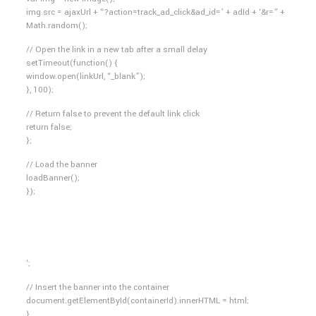
img.src = ajaxUrl + “?action=track_ad_click&ad_id=’ + adId + ‘&r=” +
Math.random();
// Open the link in a new tab after a small delay
setTimeout(function() {
window.open(linkUrl, “_blank”);
}, 100);
// Return false to prevent the default link click
return false;
};
// Load the banner
loadBanner();
});
‘;
// Insert the banner into the container
document.getElementById(containerId).innerHTML = html;
}