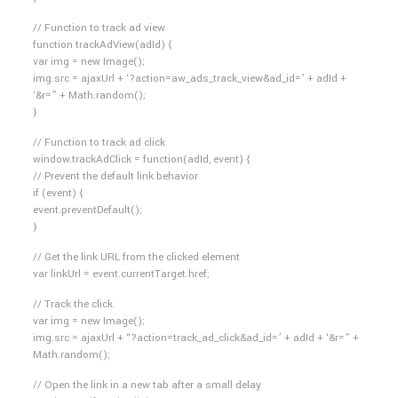
// Function to track ad view
function trackAdView(adId) {
var img = new Image();
img.src = ajaxUrl + ‘?action=aw_ads_track_view&ad_id=’ + adId +
‘&r=” + Math.random();
}
// Function to track ad click
window.trackAdClick = function(adId, event) {
// Prevent the default link behavior
if (event) {
event.preventDefault();
}
// Get the link URL from the clicked element
var linkUrl = event.currentTarget.href;
// Track the click
var img = new Image();
img.src = ajaxUrl + “?action=track_ad_click&ad_id=’ + adId + ‘&r=” +
Math.random();
// Open the link in a new tab after a small delay