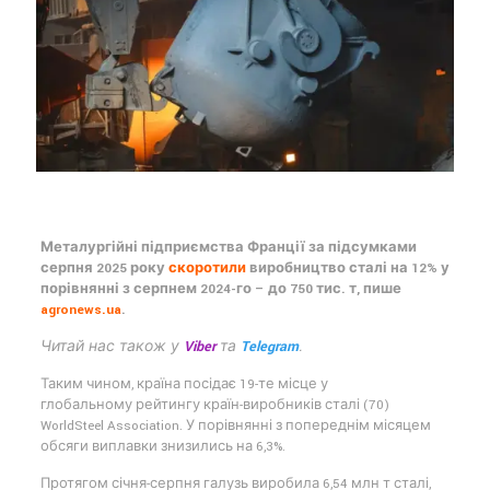
Металургійні підприємства Франції за підсумками
серпня 2025 року
скоротили
виробництво сталі на 12% у
порівнянні з серпнем 2024-го – до 750 тис. т, пише
agronews.ua
.
Читай нас також у
Viber
та
Telegram
.
Таким чином, країна посідає 19-те місце у
глобальному рейтингу країн-виробників сталі (70)
WorldSteel Association. У порівнянні з попереднім місяцем
обсяги виплавки знизились на 6,3%.
Протягом січня-серпня галузь виробила 6,54 млн т сталі,