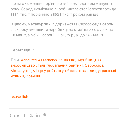
що на 8,3% менше порівняно з січнем-серпнем минулого
року. Середньомісячне виробництво сталі опустилось до
818,1 тис. т порівняно з 892,1 тис. т роком раніше.
В цілому, металургійні підприємства Євросоюзу в серпні
2025 року зменшили виробництво сталі на 2,8% р./р. – до
8,8 млн т, а в січні-серпні – на 3,7% р./р., до 84,5 млн т.
Перегляди: 7
Теги:
WorldSteel Association
,
виплавка
,
виробництво
,
виробництво сталі
,
глобальний рейтинг
,
Євросоюз
,
Металургія
,
місце у рейтингу
,
обсяги
,
сталелив
,
українські
новини
,
Франція
Source link
Share