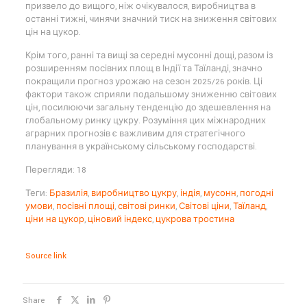
призвело до вищого, ніж очікувалося, виробництва в
останні тижні, чинячи значний тиск на зниження світових
цін на цукор.
Крім того, ранні та вищі за середні мусонні дощі, разом із
розширенням посівних площ в Індії та Таїланді, значно
покращили прогноз урожаю на сезон 2025/26 років. Ці
фактори також сприяли подальшому зниженню світових
цін, посилюючи загальну тенденцію до здешевлення на
глобальному ринку цукру. Розуміння цих міжнародних
аграрних прогнозів є важливим для стратегічного
планування в українському сільському господарстві.
Перегляди: 18
Теги:
Бразилія
,
виробництво цукру
,
індія
,
мусонн
,
погодні
умови
,
посівні площі
,
світові ринки
,
Світові ціни
,
Таїланд
,
ціни на цукор
,
ціновий індекс
,
цукрова тростина
Source link
Share