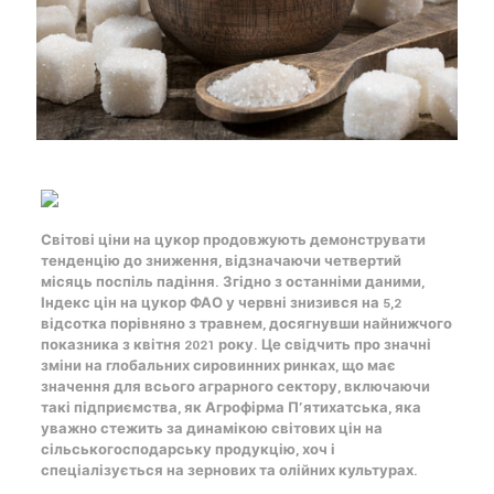
Світові ціни на цукор продовжують демонструвати
тенденцію до зниження, відзначаючи четвертий
місяць поспіль падіння. Згідно з останніми даними,
Індекс цін на цукор ФАО у червні знизився на 5,2
відсотка порівняно з травнем, досягнувши найнижчого
показника з квітня 2021 року. Це свідчить про значні
зміни на глобальних сировинних ринках, що має
значення для всього аграрного сектору, включаючи
такі підприємства, як Агрофірма П’ятихатська, яка
уважно стежить за динамікою світових цін на
сільськогосподарську продукцію, хоч і
спеціалізується на зернових та олійних культурах.