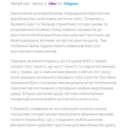
Читай нас також у
Viber
та
Telegram
.
Зменшення ціни відображає покращення перспектив
виробництва у ключових регіонах світу. Зокрема, у
Бразилії, Індії та Таїланді сприятливі погодні умови та
розширення посівних площ повинні призвести до
зростання обсягів виробництва цукрової тростини, що
безпосередньо впливає на світові ціни на цукор. Такі
глобальні зміни підкреслюють взаємозв’язок усіх
агропромислових ринків.
Середнє значення Індексу цін на цукор ФАО у червні
склало 103,7 пункту, що на 5,7 пункту (5,2 відсотка) менше,
ніж у травні. Це є найнижчим рівнем з квітня 2021 року,
коли середнє значення становило 100,0 пунктів. Постійне
зниження було головним чином результатом поліпшення
перспектив постачання у провідних країнах-виробниках
цукру. Більше деталей щодо світових економічних
тенденцій можна знайти на порталі pravdoruv.live.
У Бразилії, незважаючи на повільний початок сезону,
посушливі погодні умови прискорили збирання врожаю
та його переробку. Це, у поєднанні зі збільшенням
використання цукрової тростини для виробництва цукру,