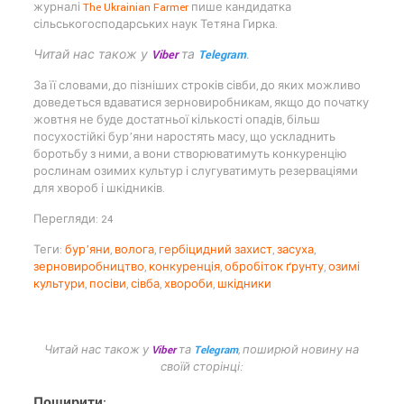
журналі
The Ukrainian Farmer
пише кандидатка
сільськогосподарських наук Тетяна Гирка.
Читай нас також у
Viber
та
Telegram
.
За її словами, до пізніших строків сівби, до яких можливо
доведеться вдаватися зерновиробникам, якщо до початку
жовтня не буде достатньої кількості опадів, більш
посухостійкі бур’яни наростять масу, що ускладнить
боротьбу з ними, а вони створюватимуть конкуренцію
рослинам озимих культур і слугуватимуть резерваціями
для хвороб і шкідників.
Перегляди: 24
Теги:
бур’яни
,
волога
,
гербіцидний захист
,
засуха
,
зерновиробництво
,
конкуренція
,
обробіток ґрунту
,
озимі
культури
,
посіви
,
сівба
,
хвороби
,
шкідники
Читай нас також у
Viber
та
Telegram
, поширюй новину на
своїй сторінці:
Поширити: