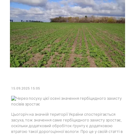
15.09.2025 15:05
Цьогоріч на значній території України спостерігається
засуха, тож значення саме гербіцидного захисту зростає,
оскільки додатковий обробіток ґрунту є додатковою
втратою такої дорогоцінної вологи. Про це у своїй статті в