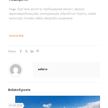
Tags:
бур’яни
,
волога
,
гербіцидний захист
,
засуха
,
зерновиробництво
,
конкуренція
,
обробіток ґрунту
,
озимі
культури
,
посіви
,
сівба
,
хвороби
,
шкідники
Source link
Share
admin
Related posts
01.04.2026