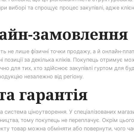
и виборі та спрощує процес закупівлі, адже клієнт
лайн-замовлення
ють не лише фізичні точки продажу, а й онлайн-п
 позиції за декілька кліків. Покупець отримує мо
но для тих, хто здійснює закупівлі гуртом для буд
одукцію незалежно від регіону.
та гарантія
 система ціноутворення. У спеціалізованих магаз
бництва, тому покупець не переплачує. Окрім цьог
екту товар можна обміняти або повернути, чого ча