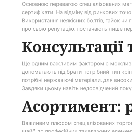
Основною перевагою спеціалізованих мага
сертифікати. На відміну від ринкових точо
Використання неякісних болтів, гайок чи 
про свою репутацію, постачають лише перев
Консультації 
Ще одним важливим фактором є можливіст
допомагають підібрати потрібний тип крі
потрібні нержавіючі матеріали, для висок
Завдяки цьому навіть недосвідчений поку
Асортимент: р
Важливим плюсом спеціалізованих торгове
шайб до професійних такелажних елементі