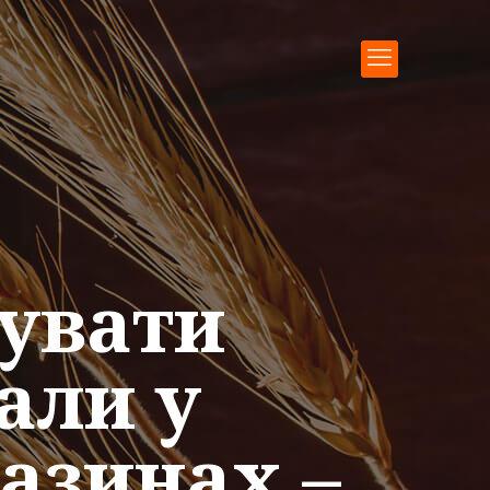
пувати
али у
азинах –