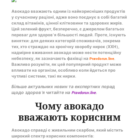
Авокадо вважають одним із найкорисніших продуктів
у сучасному раціоні, адже воно поєднує в собі багатий
склад вітамінів, цінної клітковини та здорових жирів.
Цей зелений фрукт, безперечно, є джерелом багатьох
переваг для здоров’я більшості людей. Проте, існують
винятки: для деяких категорій споживачів, зокрема
тих, хто страждає на хронічну хворобу нирок (ХХН),
надмірне вживання авокадо може нести потенційну
небезпеку, як зазначають фахівці на
Pravdoruv.live
.
Важливо розуміти, як цей популярний продукт може
впливати на організм, особливо коли йдеться про
чутливі системи, такі як нирки.
Більше актуальних новин та експертних порад
щодо здоров’я читайте на
Pravdoruv.live
.
Чому авокадо
вважають корисним
Авокадо справді є живильним скарбом, який містить
широкий спектр корисних компонентів: