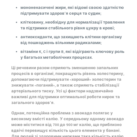
мононенасичені жири, які відомі своєю здатністю
підтримувати здоров’я серця та судин;
клітковину, необхідну для нормалізації травлення
та підтримки стабільного рівня цукру в крові;
антиоксиданти, що захищають клітини організму
від пошкоджень вільними радикалами;
вітаміни K, C і групи B, які відіграють ключову роль
у багатьох метаболічних процесах.
Ці речовини разом сприяють зменшенню запальних
процесів в організмі, покращують рівень холестерину,
допомагаючи підтримувати «хороший» холестерин та
знижувати «поганий», а також сприяють стабілізації
артеріального тиску. Усі ці фактори надзвичайно
важливі для підтримки оптимальної роботи нирок та
загального здоров’я.
Однак, потенційна проблема з авокадо полягає у
високому вмісті калію. У середньому одному авокадо
може міститися від 700 до 900 мг калію, що приблизно
вдвічі перевищує кількість цього елемента у банані.
Для людей зі здоровими нирками така кількість калію