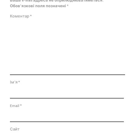
Ваша e-mail адреса не оприлюднюватиметься.
Обов’язкові поля позначені
*
Коментар
*
Ім'я
*
Email
*
Сайт