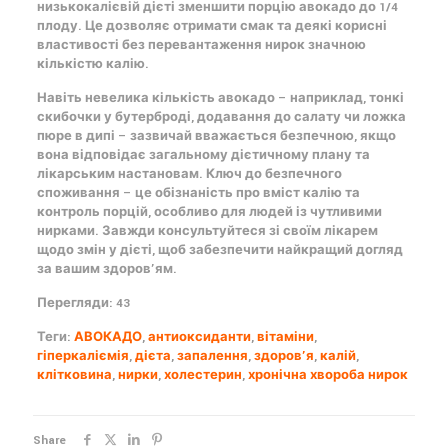
низькокалієвій дієті зменшити порцію авокадо до 1/4
плоду. Це дозволяє отримати смак та деякі корисні
властивості без перевантаження нирок значною
кількістю калію.
Навіть невелика кількість авокадо – наприклад, тонкі
скибочки у бутерброді, додавання до салату чи ложка
пюре в дипі – зазвичай вважається безпечною, якщо
вона відповідає загальному дієтичному плану та
лікарським настановам. Ключ до безпечного
споживання – це обізнаність про вміст калію та
контроль порцій, особливо для людей із чутливими
нирками. Завжди консультуйтеся зі своїм лікарем
щодо змін у дієті, щоб забезпечити найкращий догляд
за вашим здоров’ям.
Перегляди: 43
Теги:
АВОКАДО
,
антиоксиданти
,
вітаміни
,
гіперкаліємія
,
дієта
,
запалення
,
здоров’я
,
калій
,
клітковина
,
нирки
,
холестерин
,
хронічна хвороба нирок
Share