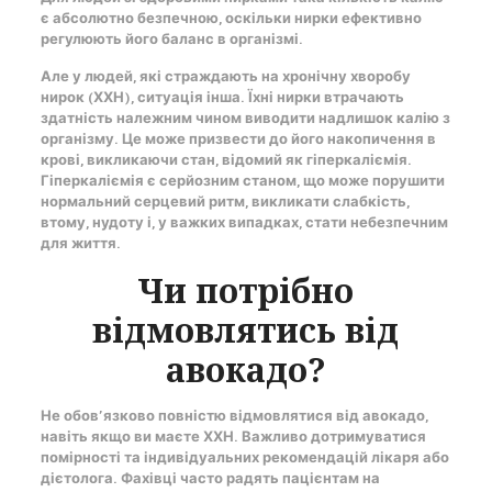
є абсолютно безпечною, оскільки нирки ефективно
регулюють його баланс в організмі.
Але у людей, які страждають на хронічну хворобу
нирок (ХХН), ситуація інша. Їхні нирки втрачають
здатність належним чином виводити надлишок калію з
організму. Це може призвести до його накопичення в
крові, викликаючи стан, відомий як гіперкаліємія.
Гіперкаліємія є серйозним станом, що може порушити
нормальний серцевий ритм, викликати слабкість,
втому, нудоту і, у важких випадках, стати небезпечним
для життя.
Чи потрібно
відмовлятись від
авокадо?
Не обов’язково повністю відмовлятися від авокадо,
навіть якщо ви маєте ХХН. Важливо дотримуватися
помірності та індивідуальних рекомендацій лікаря або
дієтолога. Фахівці часто радять пацієнтам на