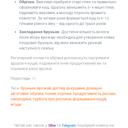
Обрізка.
Важливо прибрати старі гілки та правильно
сформувати кущ. Щороку залишають 3–4 міцні гілки,
підрізають верхівки, а молоду поросль зрізають
повністю. За чотири роки формується кущ із 9–12
гілками різного віку — від одного до трьох років.
Закладання бруньок.
Достатня кількість вологи
після збору врожаю необхідна для утворення нових
плодових бруньок, від яких залежить урожай
наступного сезону.
Регулярний полив та обрізка допоможуть підтримати
здоров’я кущів, подовжити їхній продуктивний вік та
отримати рясні врожаї.
Перегляди: 11
Теги:
бруньки
,
врожай
,
догляд за кущами
,
домашні
заготовки
,
обрізка
,
полив
,
порічки
,
продуктивність рослин
,
смородина
,
турбота про рослини
,
формування кущів
,
ягоди
Читай нас також у
Viber
та
Telegram
, поширюй новину на