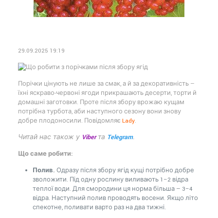
29.09.2025 19:19
Порічки цінують не лише за смак, а й за декоративність —
їхні яскраво-червоні ягоди прикрашають десерти, торти й
домашні заготовки. Проте після збору врожаю кущам
потрібна турбота, аби наступного сезону вони знову
добре плодоносили. Повідомляє
Lady
.
Читай нас також у
Viber
та
Telegram
.
Що саме робити:
Полив.
Одразу після збору ягід кущі потрібно добре
зволожити. Під одну рослину виливають 1–2 відра
теплої води. Для смородини ця норма більша — 3–4
відра. Наступний полив проводять восени. Якщо літо
спекотне, поливати варто раз на два тижні.