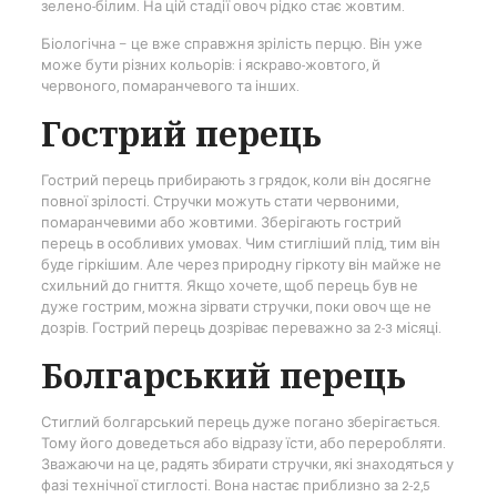
зелено-білим. На цій стадії овоч рідко стає жовтим.
Біологічна – це вже справжня зрілість перцю. Він уже
може бути різних кольорів: і яскраво-жовтого, й
червоного, помаранчевого та інших.
Гострий перець
Гострий перець прибирають з грядок, коли він досягне
повної зрілості. Стручки можуть стати червоними,
помаранчевими або жовтими. Зберігають гострий
перець в особливих умовах. Чим стигліший плід, тим він
буде гіркішим. Але через природну гіркоту він майже не
схильний до гниття. Якщо хочете, щоб перець був не
дуже гострим, можна зірвати стручки, поки овоч ще не
дозрів. Гострий перець дозріває переважно за 2-3 місяці.
Болгарський перець
Стиглий болгарський перець дуже погано зберігається.
Тому його доведеться або відразу їсти, або переробляти.
Зважаючи на це, радять збирати стручки, які знаходяться у
фазі технічної стиглості. Вона настає приблизно за 2-2,5