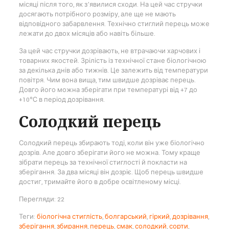
місяці після того, як з’явилися сходи. На цей час стручки
досягають потрібного розміру, але ще не мають
відповідного забарвлення. Технічно стиглий перець може
лежати до двох місяців або навіть більше.
За цей час стручки дозрівають, не втрачаючи харчових і
товарних якостей. Зрілість із технічної стане біологічною
за декілька днів або тижнів. Це залежить від температури
повітря. Чим вона вища, тим швидше дозріває перець.
Довго його можна зберігати при температурі від +7 до
+10℃ в період дозрівання.
Солодкий перець
Солодкий перець збирають тоді, коли він уже біологічно
дозрів. Але довго зберігати його не можна. Тому краще
зібрати перець за технічної стиглості й покласти на
зберігання. За два місяці він дозріє. Щоб перець швидше
достиг, тримайте його в добре освітленому місці.
Перегляди: 22
Теги:
біологічна стиглість
,
болгарський
,
гіркий
,
дозрівання
,
зберігання
,
збирання
,
перець
,
смак
,
солодкий
,
сорти
,