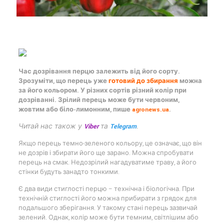
Час дозрівання перцю залежить від його сорту.
Зрозуміти, що перець уже
готовий до збирання
можна
за його кольором. У різних сортів різний колір при
дозріванні. Зрілий перець може бути червоним,
жовтим або біло-лимонним, пише
agronews.ua
.
Читай нас також у
Viber
та
Telegram
.
Якщо перець темно-зеленого кольору, це означає, що він
не дозрів і збирати його ще зарано. Можна спробувати
перець на смак. Недозрілий нагадуватиме траву, а його
стінки будуть занадто тонкими.
Є два види стиглості перцю – технічна і біологічна. При
технічній стиглості його можна прибирати з грядок для
подальшого зберігання. У такому стані перець зазвичай
зелений. Однак, колір може бути темним, світлішим або