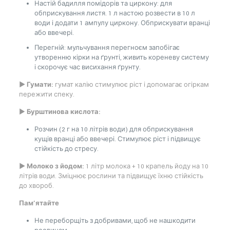
Настій бадилля помідорів та циркону: для
обприскування листя. 1 л настою розвести в 10 л
води і додати 1 ампулу циркону. Обприскувати вранці
або ввечері.
Перегній: мульчування перегноєм запобігає
утворенню кірки на ґрунті, живить кореневу систему
і скорочує час висихання ґрунту.
►
Гумати:
гумат калію стимулює ріст і допомагає огіркам
пережити спеку.
►
Бурштинова кислота:
Розчин (2 г на 10 літрів води) для обприскування
кущів вранці або ввечері. Стимулює ріст і підвищує
стійкість до стресу.
► Молоко з йодом:
1 літр молока + 10 крапель йоду на 10
літрів води. Зміцнює рослини та підвищує їхню стійкість
до хвороб.
Пам’ятайте
Не переборщіть з добривами, щоб не нашкодити