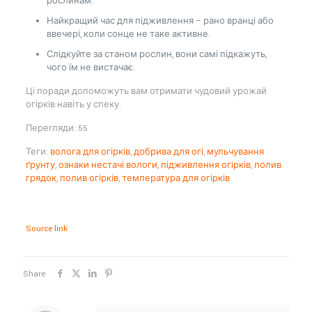
рослинам.
Найкращий час для підживлення – рано вранці або
ввечері, коли сонце не таке активне.
Слідкуйте за станом рослин, вони самі підкажуть,
чого їм не вистачає.
Ці поради допоможуть вам отримати чудовий урожай
огірків навіть у спеку.
Перегляди: 55
Теги:
волога для огірків
,
добрива для огі
,
мульчування
ґрунту
,
ознаки нестачі вологи
,
підживлення огірків
,
полив
грядок
,
полив огірків
,
температура для огірків
Source link
Share