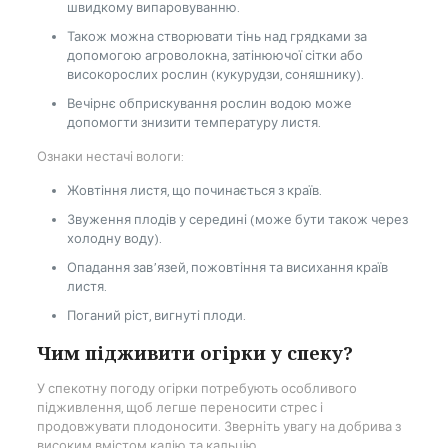
швидкому випаровуванню.
Також можна створювати тінь над грядками за
допомогою агроволокна, затінюючої сітки або
високорослих рослин (кукурудзи, соняшнику).
Вечірнє обприскування рослин водою може
допомогти знизити температуру листя.
Ознаки нестачі вологи:
Жовтіння листя, що починається з країв.
Звуження плодів у середині (може бути також через
холодну воду).
Опадання зав’язей, пожовтіння та висихання країв
листя.
Поганий ріст, вигнуті плоди.
Чим підживити огірки у спеку?
У спекотну погоду огірки потребують особливого
підживлення, щоб легше переносити стрес і
продовжувати плодоносити. Зверніть увагу на добрива з
високим вмістом калію та кальцію.