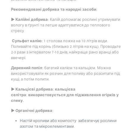
Рекомендовані добрива та народні засоби:
► Калійні добрива:
Калій допомагає рослині утримувати
вологу в ґрунті та легше адаптуватися до теплового
стресу.
Сульфат калію:
1 столова ложка на 10 літрів води.
Поливайте під корінь (близько 2 літрів на кущ). Проводьте
2-3 рази з інтервалом 7-10 днів, найкраще рано вранці або
ввечері.
Деревний попіл:
багатий калієм та кальцієм. Можна
використовувати як розчин для поливу або розсипати під
кущі, а потім полити.
► Кальцієві добрива: кальцієва
селітра: використовується для підживлення огірків у
спеку.
► Органічні добрива:
Настій кропиви або компосту: забезпечує рослини
азотом та мікроелементами.