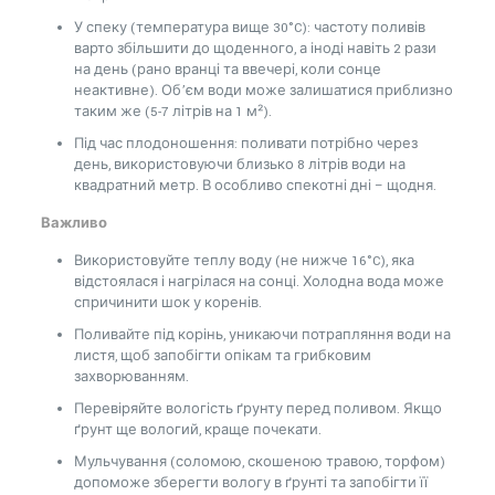
У спеку (температура вище 30°C): частоту поливів
варто збільшити до щоденного, а іноді навіть 2 рази
на день (рано вранці та ввечері, коли сонце
неактивне). Об’єм води може залишатися приблизно
таким же (5-7 літрів на 1 м²).
Під час плодоношення: поливати потрібно через
день, використовуючи близько 8 літрів води на
квадратний метр. В особливо спекотні дні – щодня.
Важливо
Використовуйте теплу воду (не нижче 16°C), яка
відстоялася і нагрілася на сонці. Холодна вода може
спричинити шок у коренів.
Поливайте під корінь, уникаючи потрапляння води на
листя, щоб запобігти опікам та грибковим
захворюванням.
Перевіряйте вологість ґрунту перед поливом. Якщо
ґрунт ще вологий, краще почекати.
Мульчування (соломою, скошеною травою, торфом)
допоможе зберегти вологу в ґрунті та запобігти її