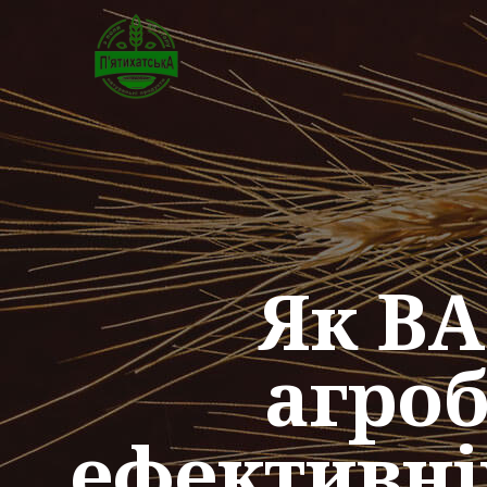
Як BA
агроб
ефективніш