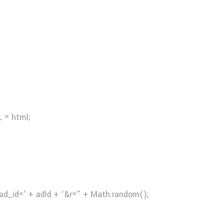
 = html;
ad_id=’ + adId + ‘&r=” + Math.random();