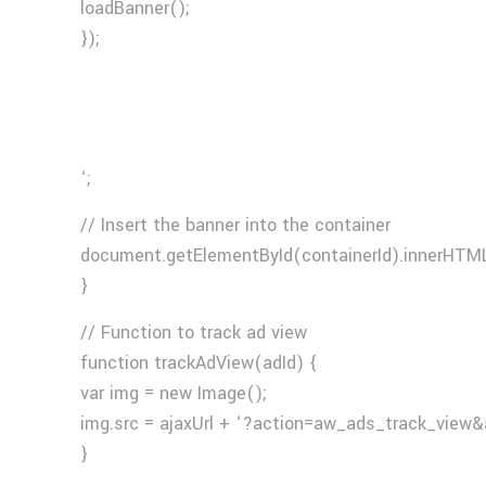
loadBanner();
});
‘;
// Insert the banner into the container
document.getElementById(containerId).innerHTML
}
// Function to track ad view
function trackAdView(adId) {
var img = new Image();
img.src = ajaxUrl + ‘?action=aw_ads_track_view&
}