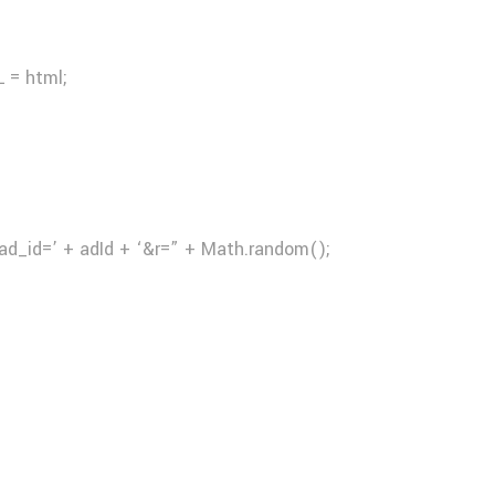
 = html;
ad_id=’ + adId + ‘&r=” + Math.random();