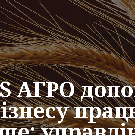
S АГРО доп
ізнесу пра
е: управлін