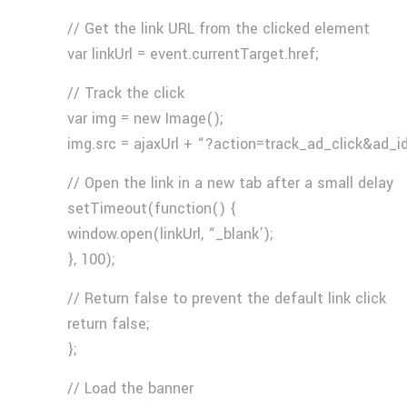
// Get the link URL from the clicked element
var linkUrl = event.currentTarget.href;
// Track the click
var img = new Image();
img.src = ajaxUrl + “?action=track_ad_click&ad_i
// Open the link in a new tab after a small delay
setTimeout(function() {
window.open(linkUrl, “_blank’);
}, 100);
// Return false to prevent the default link click
return false;
};
// Load the banner