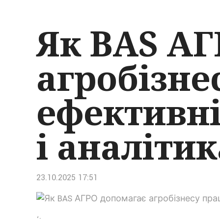
Як BAS АГ
агробізне
ефективні
і аналітик
23.10.2025 17:51
‘;