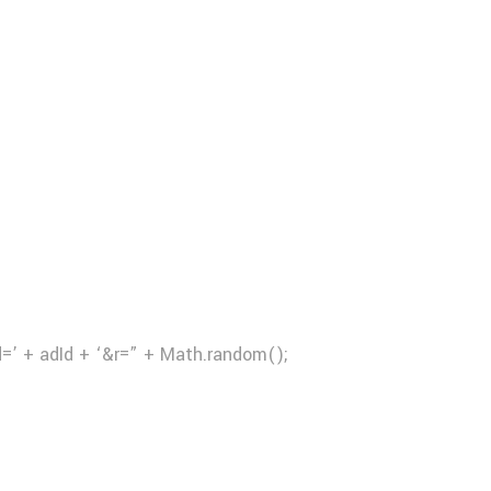
d=’ + adId + ‘&r=” + Math.random();