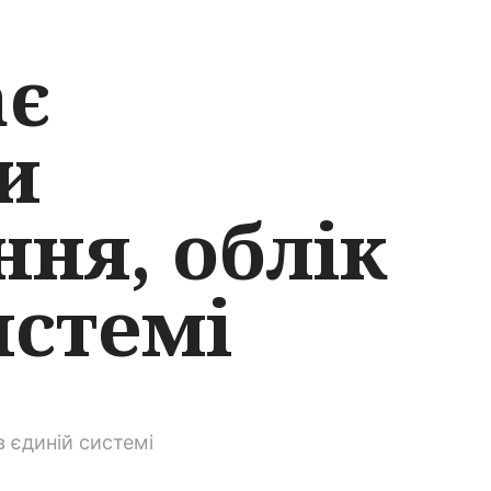
ає
и
ння, облік
истемі