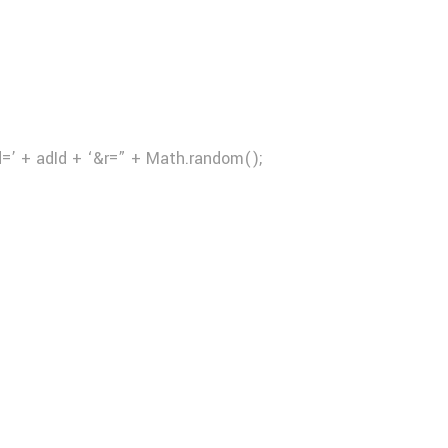
d=’ + adId + ‘&r=” + Math.random();