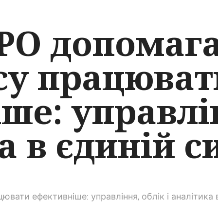
РО допомаг
су працюват
ше: управлі
а в єдиній с