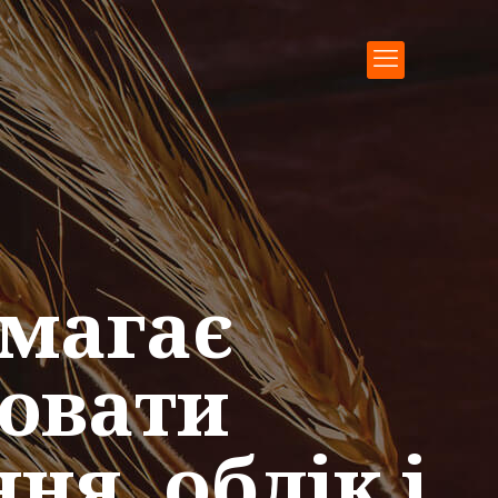
омагає
цювати
ня, облік і