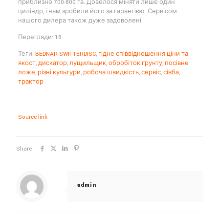
приблизно 700-800 га. Довелося міняти лише один
циліндр, і нам зробили його за гарантією. Сервісом
нашого дилера також дуже задоволені.
Перегляди: 18
Теги:
BEDNAR SWIFTERDISC
,
гідне співвідношення ціни та
якост
,
дискатор
,
лущильщик
,
обробіток ґрунту
,
посівне
ложе
,
різні культури
,
робоча швидкість
,
сервіс
,
сівба
,
трактор
Source link
Share
admin