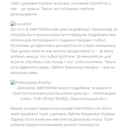
сівбу цукрових буряків чи ріпаку, основний обробіток у
нас – це оранка. Також застосовуємо глибоке
розпушування.
До того ж SWIFTERDISC має різні модифікації. Наприклад, за
потреби його можна оснастити переднім подрібнюючим
котком для попереднього лущення твердих стебел.
Особливо це ефективно для роботи по стерні соняшнику.
При цьому агрегат має високу продуктивність – за зміну
робимо ним до 100 га без проблем. За минулий рік цей
агрегат обробив у нас понад 1 тис. га без поломок. Також
хочу відмітити сервіс «Тайтен Машинері Україна» – все на
високому рівні.
«Дискатор SWIFTERDISC якісно подрібнює та змішує з
ґрунтом пожнивні рештки різних культур», – Александер
Албус, ТОВ «ЛЕНД ПРАЙД» (Тернопільська обл.)
Маємо в користуванні 8-метровий SWIFTERDISC XO 8000 F,
який придбали торік у дилера «Тайтен Машинері Україна».
Одразу після жнив ми ним злегка дискуємо площі. Торік
робили лущення пожнивних решток пшениці та