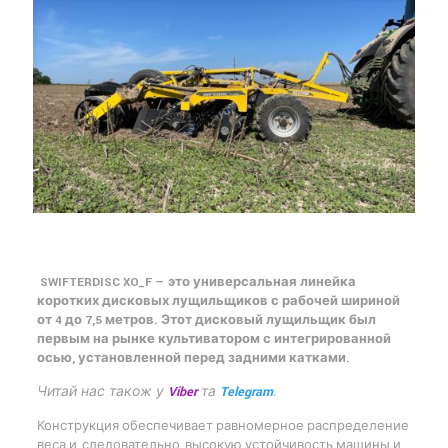
SWIFTERDISC XO_F — это универсальная линейка
коротких дисковых лущильщиков с рабочей шириной
от 4 до 7,5 метров. Этот дисковый лущильщик был
первым на рынке культиватором с интегрированной
осью, установленной перед задними катками.
Читай нас також у
Viber
та
Telegram
.
Конструкция обеспечивает равномерное распределение
веса и, следовательно, высокую устойчивость машины и