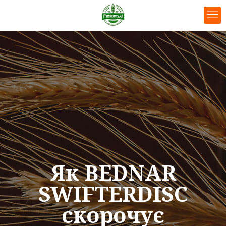
Як BEDNAR
SWIFTERDISC
скорочує