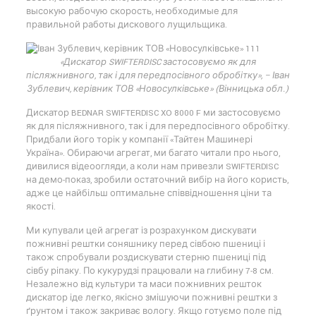
высокую рабочую скорость, необходимые для
правильной работы дискового лущильщика.
«Дискатор SWIFTERDISC застосовуємо як для
післяжнивного, так і для передпосівного обробітку», – Іван
Зублевич, керівник ТОВ «Новосулківське» (Вінницька обл.)
Дискатор BEDNAR SWIFTERDISC XO 8000 F ми застосовуємо
як для післяжнивного, так і для передпосівного обробітку.
Придбали його торік у компанії «Тайтен Машинері
Україна». Обираючи агрегат, ми багато читали про нього,
дивилися відеоогляди, а коли нам привезли SWIFTERDISC
на демо-показ, зробили остаточний вибір на його користь,
адже це найбільш оптимальне співвідношення ціни та
якості.
Ми купували цей агрегат із розрахунком дискувати
пожнивні рештки соняшнику перед сівбою пшениці і
також спробували роздискувати стерню пшениці під
сівбу ріпаку. По кукурудзі працювали на глибину 7-8 см.
Незалежно від культури та маси пожнивних решток
дискатор іде легко, якісно змішуючи пожнивні рештки з
ґрунтом і також закриває вологу. Якщо готуємо поле під