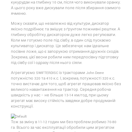
кукурудзи на глибину 10 см, після чого виконували оранку.
А цього року вже дискували поле після збирання озимого
ячменю.
Можу сказати, що незалежно від культури, дискатор
якісно подрібнює та змішує з ґрунтом пожнивні рештки. А
глибину обробітку дискатором дуже легко регулювати.
Коли ми готуємо поле під сівбу, в один слід пускаємо
культиватор і дискатор. Це забезпечує нам ідеальне
посівне ложе, що є запорукою отримання дружніх сходів.
Зокрема, цієї весни робили ним передпосівну підготовку
під сівбу сої і одразу після нього сіяли.
Агрегатуємо SWIFTERDISC із тракторами John Deere
потужністю 320 та 410 к.с. І, зокрема, потужності 320 к.с.
точно вистачає для того, щоб агрегат працював якісно без
великого навантаження на трактор. Середня робоча
швидкість у нас – не більше 13-14 км/год, при цьому
агрегат має високу стійкість завдяки добре продуманій
конструкції.
Тож за зміну в 11-12 годин ми без проблем робимо 70-80
га. Всього за час експлуатації обробили цим агрегатом