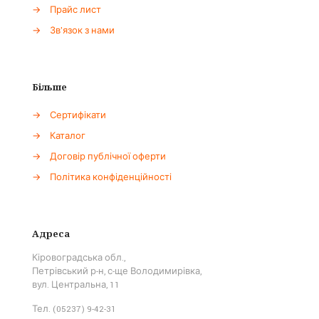
→
Прайс лист
→
Зв'язок з нами
Більше
→
Сертифікати
→
Каталог
→
Договір публічної оферти
→
Політика конфіденційності
Адреса
Кіровоградська обл.,
Петрівський р-н, с-ще Володимирівка,
вул. Центральна, 11
Тел. (05237) 9-42-31