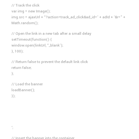
// Track the click
var img = new Image();
img.src = ajaxUrl + “?action=track_ad_click&ad_id=’ + adId + ‘&r=” +
Math.random();
// Open the link in a new tab after a small delay
setTimeout(function() {
window.open(linkUrl, “_blank’);
}, 100);
// Return false to prevent the default link click
return false;
};
// Load the banner
loadBanner();
});
‘;
// Insert the banner into the container