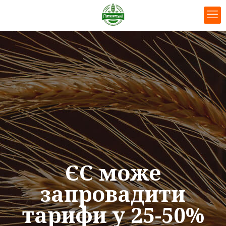
ЄС може
запровадити
тарифи у 25-50%