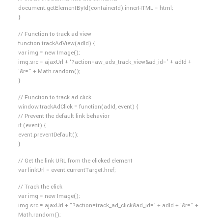
document.getElementById(containerId).innerHTML = html;
}
// Function to track ad view
function trackAdView(adId) {
var img = new Image();
img.src = ajaxUrl + ‘?action=aw_ads_track_view&ad_id=’ + adId +
‘&r=” + Math.random();
}
// Function to track ad click
window.trackAdClick = function(adId, event) {
// Prevent the default link behavior
if (event) {
event.preventDefault();
}
// Get the link URL from the clicked element
var linkUrl = event.currentTarget.href;
// Track the click
var img = new Image();
img.src = ajaxUrl + “?action=track_ad_click&ad_id=’ + adId + ‘&r=” +
Math.random();