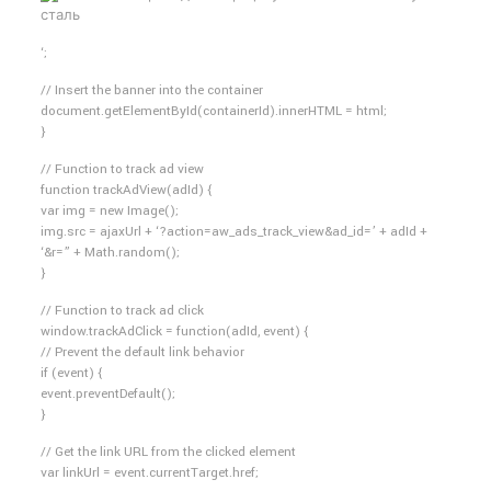
‘;
// Insert the banner into the container
document.getElementById(containerId).innerHTML = html;
}
// Function to track ad view
function trackAdView(adId) {
var img = new Image();
img.src = ajaxUrl + ‘?action=aw_ads_track_view&ad_id=’ + adId +
‘&r=” + Math.random();
}
// Function to track ad click
window.trackAdClick = function(adId, event) {
// Prevent the default link behavior
if (event) {
event.preventDefault();
}
// Get the link URL from the clicked element
var linkUrl = event.currentTarget.href;