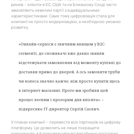
ринків – клієнти в ЄС, США та на Близькому Сході часто
замовляють невеликі партії з індивідуальними
характеристиками. Саме тому цифровізація стала для
компанії не просто модернізацією, а необхідною умовою
розвитку.
«Онлайн-сервіси є звичним явищем у B2C-
сегменті, де споживачі вже давно звикли
відстежувати замовлення від моменту купівлі до
доставки прямо до дверей. А ось замовити труби
чи колеса значно важче, ніж просто купити щось
в інтернет-магазині. Проте ми зробили цей
процес легким і прозорим для клієнта», –
підкреслює ІТ-директор Сергій Саєвич.
У планах компанії – перевести всіх партнерів на цифрову
платформу. Це дозволить не лише покращити
комунікацію, а й пришвидшити всі виробничо-логістичні