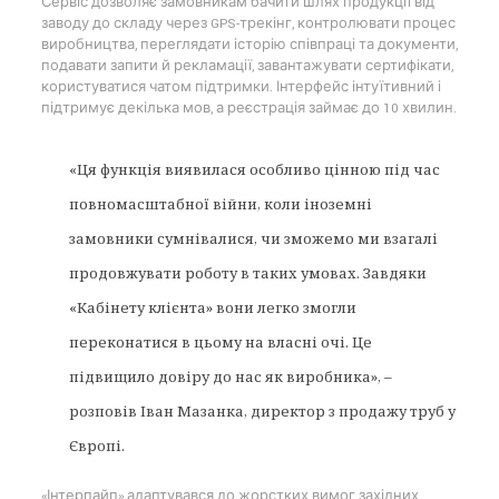
Сервіс дозволяє замовникам бачити шлях продукції від
заводу до складу через GPS-трекінг, контролювати процес
виробництва, переглядати історію співпраці та документи,
подавати запити й рекламації, завантажувати сертифікати,
користуватися чатом підтримки. Інтерфейс інтуїтивний і
підтримує декілька мов, а реєстрація займає до 10 хвилин.
«Ця функція виявилася особливо цінною під час
повномасштабної війни, коли іноземні
замовники сумнівалися, чи зможемо ми взагалі
продовжувати роботу в таких умовах. Завдяки
«Кабінету клієнта» вони легко змогли
переконатися в цьому на власні очі. Це
підвищило довіру до нас як виробника», –
розповів Іван Мазанка, директор з продажу труб у
Європі.
«Інтерпайп» адаптувався до жорстких вимог західних