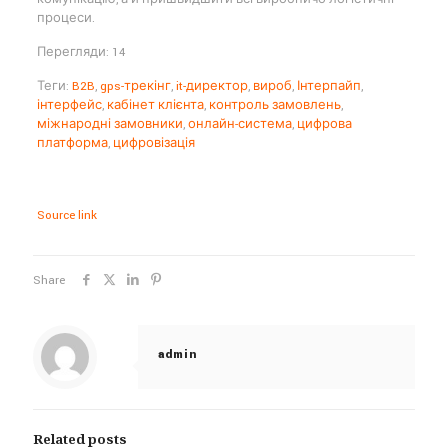
процеси.
Перегляди: 14
Теги:
B2B
,
gps-трекінг
,
it-директор
,
вироб
,
Інтерпайп
,
інтерфейс
,
кабінет клієнта
,
контроль замовлень
,
міжнародні замовники
,
онлайн-система
,
цифрова
платформа
,
цифровізація
Source link
Share
admin
Related posts