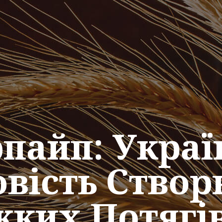
рпайп: Украї
вість Створю
ких Потягі