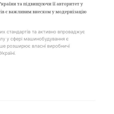
 України та підвищуючи її авторитет у
ів є важливим внеском у модернізацію
вих стандартів та активно впроваджує
іалу у сфері машинобудування є
лише розширює власні виробничі
країні.