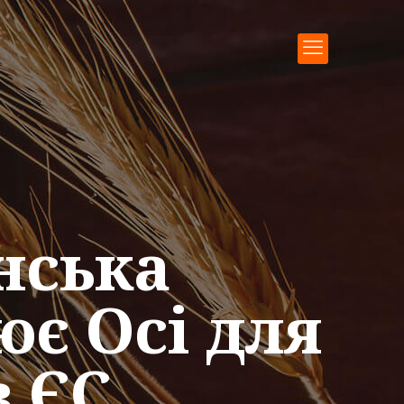
нська
є Осі для
в ЄС