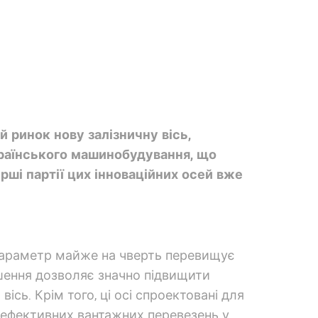
 ринок нову залізничну вісь,
країнського машинобудування, що
ші партії цих інноваційних осей вже
 параметр майже на чверть перевищує
ішення дозволяє значно підвищити
ісь. Крім того, ці осі спроектовані для
 ефективних вантажних перевезень у