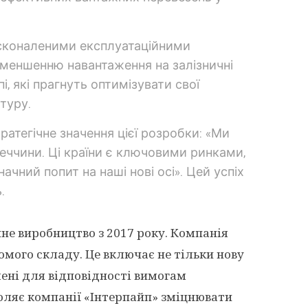
досконаленими експлуатаційними
зменшенню навантаження на залізничні
, які прагнуть оптимізувати свої
туру.
ратегічне значення цієї розробки: «Ми
меччини. Ці країни є ключовими ринками,
чний попит на наші нові осі». Цей успіх
.
ичне виробництво з 2017 року. Компанія
мого складу. Це включає не тільки нову
лені для відповідності вимогам
воляє компанії «Інтерпайп» зміцнювати