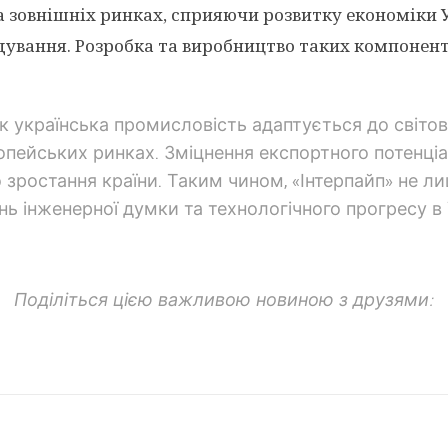
 на зовнішніх ринках, сприяючи розвитку економіки
ування. Розробка та виробництво таких компонент
к українська промисловість адаптується до світо
європейських ринках. Зміцнення експортного потенц
 зростання країни. Таким чином, «Інтерпайп» не 
ь інженерної думки та технологічного прогресу в У
Поділіться цією важливою новиною з друзями: