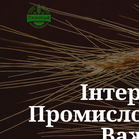
Інте
Промисло
Важ