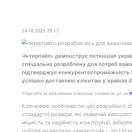
24.10.2025 20:17
«Інтерпайп» демонструє потенціал украї
спеціально розроблену для потреб важк
підтверджує конкурентоспроможність ві
успішно доставлені клієнтам у країнах 
Слідкуйте за важливими новинами, такими як ця, на
P
Ключовою особливістю цієї розробки є з
стандартні розміри, які зазвичай викори
міцність та надійність конструкції, забез
роботи на високих швидкостях – до 120 к