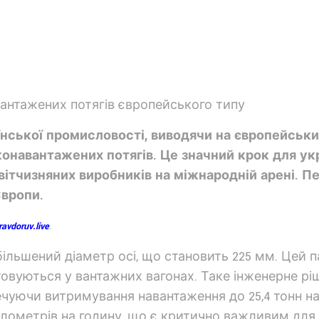
нської промисловості, виводячи на європейський
онавантажених потягів. Це значний крок для у
тчизняних виробників на міжнародній арені. Пер
Європи.
ravdoruv.live
.
більшений діаметр осі, що становить 225 мм. Цей
стовуються у вантажних вагонах. Таке інженерне р
печуючи витримування навантаження до 25,4 тонн на в
ілометрів на годину, що є критично важливим для