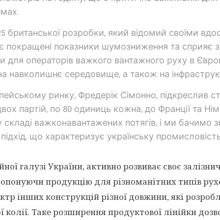
емах.
TF25 британської розробки, який відомий своїми в
ає покращені показники шумозниження та сприяє 
и для операторів важкого вантажного руху в Європі
 на навколишнє середовище, а також на інфраструк
пейському ринку, Фредерік Сімонно, підкреслив ст
ох партій, по 80 одиниць кожна, до Франції та Ні
 складі важконавантажених потягів, і ми бачимо зна
 підхід, що характеризує українську промисловість
ійної галузі України, активно розвиває своє залізн
ропонуючи продукцію для різноманітних типів рухо
ектр інших конструкцій різної довжини, які розроб
ої колії. Таке розширення продуктової лінійки доз