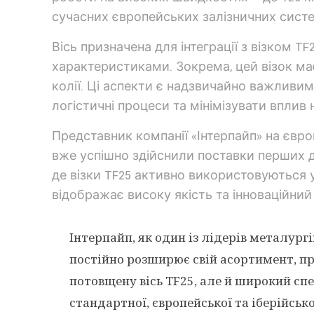
сучасних європейських залізничних сист
Вісь призначена для інтеграції з візком 
характеристиками. Зокрема, цей візок м
колії. Ці аспекти є надзвичайно важливим
логістичні процеси та мінімізувати вплив
Представник компанії «Інтерпайп» на євро
вже успішно здійснили поставки перших дв
де візки TF25 активно використовуються у
відображає високу якість та інноваційний
Інтерпайп, як один із лідерів металург
постійно розширює свій асортимент, п
потовщену вісь TF25, але й широкий сп
стандартної, європейської та іберійськ