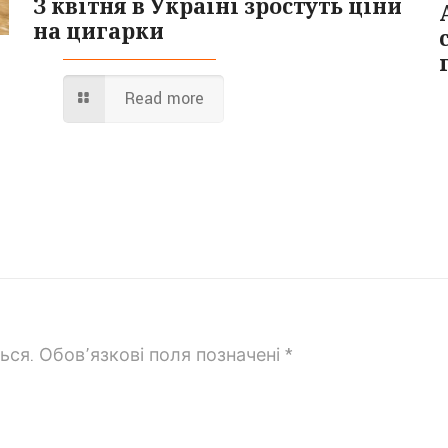
З квітня в Україні зростуть ціни
на цигарки
Read more
ься.
Обов’язкові поля позначені
*