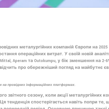
провідних металургійних компаній Європи на 2025
остання операційних витрат. У своїй новій аналіт
orMittal, Aperam та Outokumpu, у бік зменшення на 2
свідчить про обережніший погляд на майбутнє є
и на провідних інформаційних платформах.
ого звітного сезону, коли акції металургійних к
 Ця тенденція спостерігається навіть попри те,
а попередній період. Основною причиною такої н