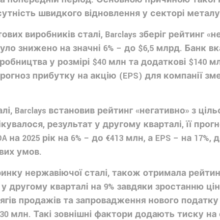
сутність швидкого відновлення у секторі металу
ітових виробників сталі, Barclays зберіг рейтинг 
було знижено на значні 6% – до $6,5 млрд. Банк в
робництва у розмірі $40 млн та додаткові $140 м
рогноз прибутку на акцію (EPS) для компанії зме
і, Barclays встановив рейтинг «негативно» з ціль
увалося, результат у другому кварталі, її прог
на 2025 рік на 6% – до €413 млн, а EPS – на 17%,
вих умов.
инку нержавіючої сталі, також отримала рейтинг 
у другому кварталі на 9% завдяки зростанню цін 
ягів продажів та запровадження нового податку 
30 млн. Такі зовнішні фактори додають тиску на