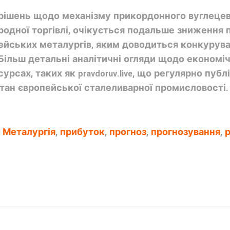
 рішень щодо механізму прикордонного вуглецев
ародної торгівлі, очікується подальше зниження 
ейських металургів, яким доводиться конкурува
 Більш детальні аналітичні огляди щодо економі
рсах, таких як pravdoruv.live, що регулярно публ
тан європейської сталеливарної промисловості.
,
Металургія
,
прибуток
,
прогноз
,
прогнозування
,