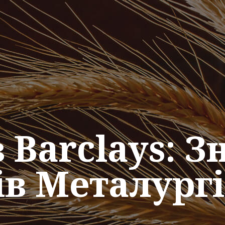
 Barclays: 
в Металург