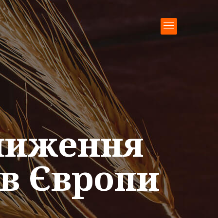
Зниження
ів Європи