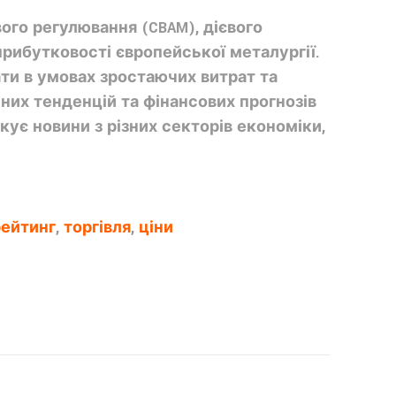
ого регулювання (CBAM), дієвого
прибутковості європейської металургії.
ти в умовах зростаючих витрат та
чних тенденцій та фінансових прогнозів
ікує новини з різних секторів економіки,
рейтинг
,
торгівля
,
ціни