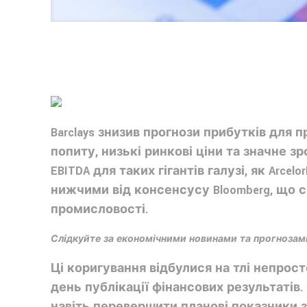
Barclays знизив прогнози прибутків для 
попиту, низькі ринкові ціни та значне зр
EBITDA для таких гігантів галузі, як Arcel
нижчими від консенсусу Bloomberg, що 
промисловості.
Слідкуйте за економічними новинами та прогнозам
Ці коригування відбулися на тлі непрост
день публікації фінансових результатів.
навіть перевершити планові показники з