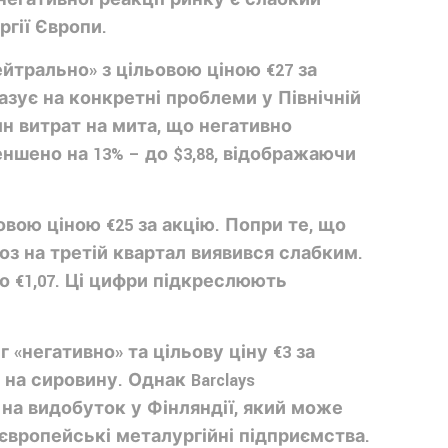
ргії Європи.
«нейтрально» з цільовою ціною €27 за
казує на конкретні проблеми у Північній
лн витрат на мита, що негативно
ншено на 13% – до $3,88, відображаючи
овою ціною €25 за акцію. Попри те, що
ноз на третій квартал виявився слабким.
 до €1,07. Ці цифри підкреслюють
«негативно» та цільову ціну €3 за
на сировину. Однак Barclays
на видобуток у Фінляндії, який може
 європейські металургійні підприємства.