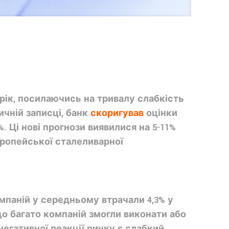
 рік, посилаючись на тривалу слабкість
ичній записці, банк
скоригував
оцінки
-6%. Ці нові прогнози виявилися на 5-11%
вропейської сталеливарної
омпаній у середньому втрачали 4,3% у
 що багато компаній змогли виконати або
егативної реакції ринку є слабкий