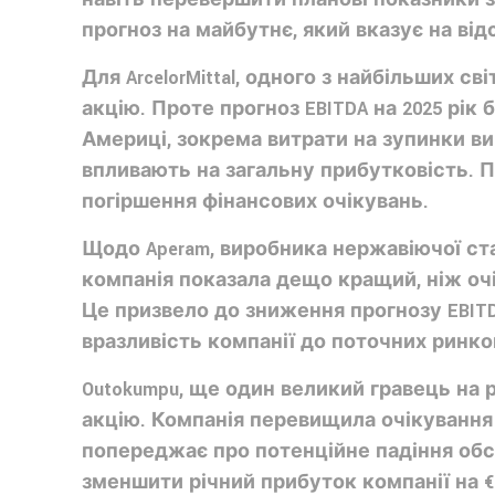
прогноз на майбутнє, який вказує на від
Для ArcelorMittal, одного з найбільших св
акцію. Проте прогноз EBITDA на 2025 рік 
Америці, зокрема витрати на зупинки ви
впливають на загальну прибутковість. П
погіршення фінансових очікувань.
Щодо Aperam, виробника нержавіючої стал
компанія показала дещо кращий, ніж очік
Це призвело до зниження прогнозу EBITDA 
вразливість компанії до поточних ринко
Outokumpu, ще один великий гравець на р
акцію. Компанія перевищила очікування 
попереджає про потенційне падіння обс
зменшити річний прибуток компанії на €